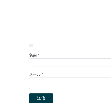
レビュー
*
Upload up to 5 images or videos
名前
*
メール
*