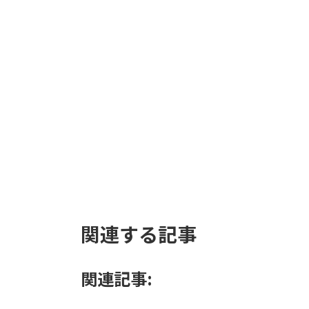
【現物商品】ドラセ
ナ・グリーンソングオ
キナワ チラシ仕立て 8
号−１
元
現
10,800
14,200
¥
¥
の
在
価
の
お買い物カゴに追加
格
価
は
格
¥14,200
は
で
¥10,800
し
で
た。
す。
関連する記事
関連記事: