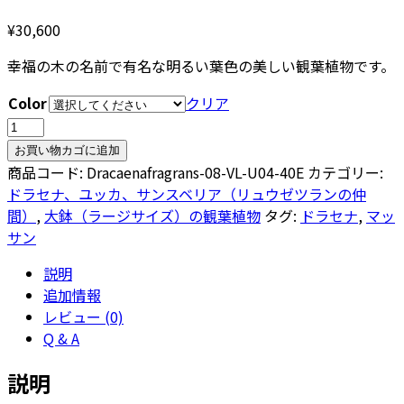
¥
30,600
幸福の木の名前で有名な明るい葉色の美しい観葉植物です。
Color
クリア
ド
ラ
お買い物カゴに追加
セ
商品コード:
Dracaenafragrans-08-VL-U04-40E
カテゴリー:
ナ・
ドラセナ、ユッカ、サンスベリア（リュウゼツランの仲
マ
間）
,
大鉢（ラージサイズ）の観葉植物
タグ:
ドラセナ
,
マッ
ッ
サン
サ
説明
ン
追加情報
ゲ
レビュー (0)
ア
Q & A
ナ
（幸
説明
福