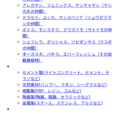
アレカヤシ、フェニックス、ケンチャヤシ（ヤシ
の木の仲間）
ドラセナ、ユッカ、サンスベリア（リュウゼツラ
ンの仲間）
ポトス、モンステラ、クワズイモ（サトイモの仲
間）
シェフレラ、ポリシャス、ツピダンサス（ウコギ
の仲間）
オーガスタ、パキラ、エバーフレッシュ（その他
観葉植物）
鉢カバー・プランター
Planter
セメント製(ライトコンクリート、セメント、テ
ラゾなど)
天然素材(バンブー、ラタン、シーグラスなど)
樹脂製(FRP、レジン、ゴムなど)
陶器製(陶器、磁器、セラミックなど)
金属製(スチール、ステンレス、アルミなど)
新着商品
New Products