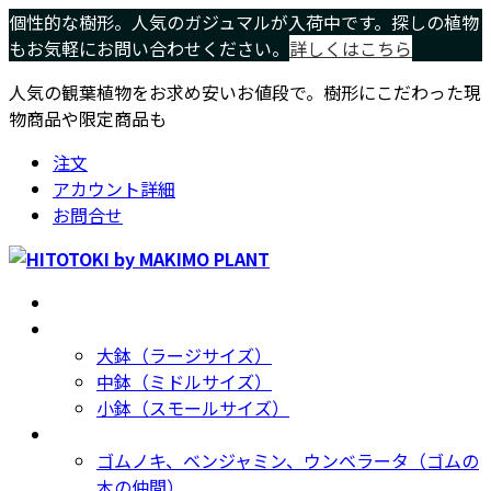
コ
ナ
個性的な樹形。人気のガジュマルが入荷中です。探しの植物
ン
ビ
もお気軽にお問い合わせください。
詳しくはこちら
テ
ゲ
人気の観葉植物をお求め安いお値段で。樹形にこだわった現
ン
ー
物商品や限定商品も
ツ
シ
へ
ョ
注文
ス
ン
アカウント詳細
キ
に
お問合せ
ッ
移
プ
動
ホーム
Home
サイズ別
Size
大鉢（ラージサイズ）
中鉢（ミドルサイズ）
小鉢（スモールサイズ）
種類別
Type
ゴムノキ、ベンジャミン、ウンベラータ（ゴムの
木の仲間）