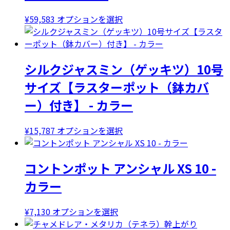
こ
¥
59,583
オプションを選択
の
商
品
シルクジャスミン（ゲッキツ）10号
に
は
サイズ【ラスターポット（鉢カバ
複
ー）付き】 - カラー
数
の
バ
こ
¥
15,787
オプションを選択
リ
の
エ
商
コントンポット アンシャル XS 10 -
ー
品
シ
に
カラー
ョ
は
ン
複
こ
¥
7,130
オプションを選択
が
数
の
あ
の