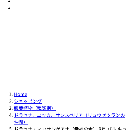
おすすめ
Recommendation
現物商品
Actual item
Home
ショッピング
観葉植物（種類別）
ドラセナ、ユッカ、サンスベリア（リュウゼツランの
仲間）
ドラセナ・マッサンゲアナ（幸福の木） 8号 バル キュ