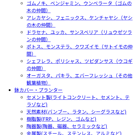
ゴムノキ、ベンジャミン、ウンベラータ（ゴムの
木の仲間）
アレカヤシ、フェニックス、ケンチャヤシ（ヤシ
の木の仲間）
ドラセナ、ユッカ、サンスベリア（リュウゼツラ
ンの仲間）
ポトス、モンステラ、クワズイモ（サトイモの仲
間）
シェフレラ、ポリシャス、ツピダンサス（ウコギ
の仲間）
オーガスタ、パキラ、エバーフレッシュ（その他
観葉植物）
鉢カバー・プランター
セメント製(ライトコンクリート、セメント、テ
ラゾなど)
天然素材(バンブー、ラタン、シーグラスなど)
樹脂製(FRP、レジン、ゴムなど)
陶器製(陶器、磁器、セラミックなど)
金属製(スチール、ステンレス、アルミなど)