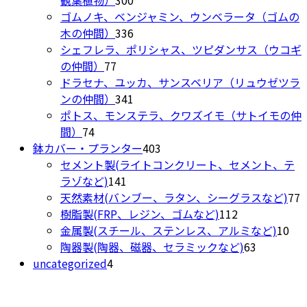
で
商
オ
個
商
ゴムノキ、ベンジャミン、ウンベラータ（ゴムの
き
品
プ
の
336
品
木の仲間）
336
ま
ペ
シ
商
個
シェフレラ、ポリシャス、ツピダンサス（ウコギ
す
ー
ョ
77
品
の
の仲間）
77
ジ
ン
個
商
ドラセナ、ユッカ、サンスベリア（リュウゼツラ
か
は
の
品
341
ンの仲間）
341
ら
商
商
個
ポトス、モンステラ、クワズイモ（サトイモの仲
選
品
74
品
の
間）
74
択
ペ
個
商
403
鉢カバー・プランター
403
で
ー
の
品
個
セメント製(ライトコンクリート、セメント、テ
き
ジ
商
141
の
ラゾなど)
141
ま
か
品
個
商
7
天然素材(バンブー、ラタン、シーグラスなど)
77
す
ら
の
品
112
樹脂製(FRP、レジン、ゴムなど)
112
選
商
個
10
金属製(スチール、ステンレス、アルミなど)
10
択
品
の
63
個
陶器製(陶器、磁器、セラミックなど)
63
で
4
商
個
の
uncategorized
4
き
個
品
の
商
ま
の
商
品