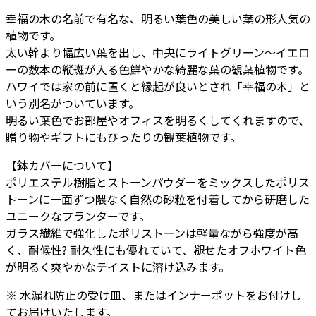
の
幸福の木の名前で有名な、明るい葉色の美しい葉の形人気の
木）
植物です。
8
太い幹より幅広い葉を出し、中央にライトグリーン～イエロ
号
ーの数本の縦斑が入る色鮮やかな綺麗な葉の観葉植物です。
バ
ハワイでは家の前に置くと縁起が良いとされ「幸福の木」と
ル
いう別名がついています。
キ
明るい葉色でお部屋やオフィスを明るくしてくれますので、
ュ
贈り物やギフトにもぴったりの観葉植物です。
ー
ブ
【鉢カバーについて】
S
ポリエステル樹脂とストーンパウダーをミックスしたポリス
40
トーンに一面ずつ隈なく自然の砂粒を付着してから研磨した
-
ユニークなプランターです。
カ
ガラス繊維で強化したポリストーンは軽量ながら強度が高
ラ
く、耐候性? 耐久性にも優れていて、褪せたオフホワイト色
ー
が明るく爽やかなテイストに溶け込みます。
個
※ 水漏れ防止の受け皿、またはインナーポットをお付けし
てお届けいたします。