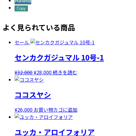
Hatena
Copy
よく見られている商品
セール
センカクガジュマル 10号-1
元
現
¥
32,000
¥
28,000
続きを読む
の
在
価
の
ココスヤシ
格
価
は
格
¥32,000
は
¥
26,000
お買い物カゴに追加
で
¥28,000
し
で
ユッカ・アロイフォリア
た。
す。