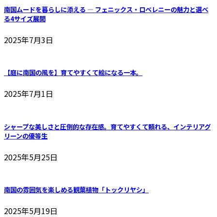
す
商
品
南国ムードを暮らしに添える ― フェニックス・ロベレニーの魅力と選べ
品
る4サイズ展開
2025年7月3日
【庭に南国の風を】育てやすくて絵になる一本。
2025年7月1日
シャープな美しさと圧倒的な存在感。育てやすくて頼れる、インテリアグ
リーンの優等生
2025年5月25日
南国の雰囲気を楽しめる観葉植物「トックリヤシ」
2025年5月19日