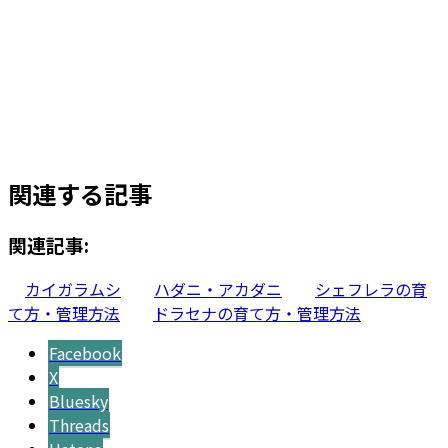
ドラセナ・ゴットセフィアナ 10号
サイズ
¥
6,100
お買い物カゴに追加
関連する記事
関連記事:
カイガラムシ
ハダニ・アカダニ
シェフレラの育
て方・管理方法
ドラセナの育て方・管理方法
Facebook
X
Bluesky
Threads