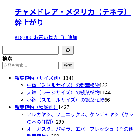
商
り
バ
チャメドレア・メタリカ（テネラ）
品
ま
リ
に
幹上がり
す。
エ
は
オ
ー
複
プ
シ
¥
18,000
お買い物カゴに追加
数
シ
ョ
の
検索
ョ
ン
バ
ン
が
検索
リ
は
あ
検索
エ
商
り
ー
1341
観葉植物（サイズ別）
1341
品
ま
シ
個
133
中鉢（ミドルサイズ）の観葉植物
133
ペ
す。
ョ
の
個
1144
大鉢（ラージサイズ）の観葉植物
1144
ー
オ
ン
商
の
66
個
小鉢（スモールサイズ）の観葉植物
66
ジ
プ
が
1427
品
商
個
の
観葉植物（種類別）
1427
か
シ
あ
個
品
の
商
アレカヤシ、フェニックス、ケンチャヤシ（ヤシ
ら
ョ
り
299
の
商
品
の木の仲間）
299
選
ン
ま
個
商
品
オーガスタ、パキラ、エバーフレッシュ（その他
択
は
す。
300
の
品
観葉植物）
300