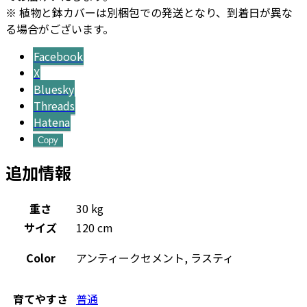
※ 植物と鉢カバーは別梱包での発送となり、到着日が異な
る場合がございます。
Facebook
X
Bluesky
Threads
Hatena
Copy
追加情報
重さ
30 kg
サイズ
120 cm
Color
アンティークセメント, ラスティ
育てやすさ
普通