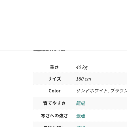
Facebook
X
LINE
追加情報
重さ
40 kg
サイズ
180 cm
Color
サンドホワイト, ブラウン
育てやすさ
簡単
寒さへの強さ
普通