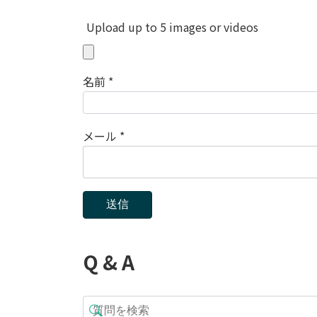
Upload up to 5 images or videos
名前
*
メール
*
Q & A