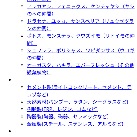
アレカヤシ、フェニックス、ケンチャヤシ（ヤシ
の木の仲間）
ドラセナ、ユッカ、サンスベリア（リュウゼツラ
ンの仲間）
ポトス、モンステラ、クワズイモ（サトイモの仲
間）
シェフレラ、ポリシャス、ツピダンサス（ウコギ
の仲間）
オーガスタ、パキラ、エバーフレッシュ（その他
観葉植物）
鉢カバー・プランター
Planter
セメント製(ライトコンクリート、セメント、テ
ラゾなど)
天然素材(バンブー、ラタン、シーグラスなど)
樹脂製(FRP、レジン、ゴムなど)
陶器製(陶器、磁器、セラミックなど)
金属製(スチール、ステンレス、アルミなど)
新着商品
New Products