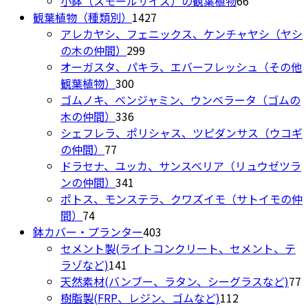
小鉢（スモールサイズ）の観葉植物
66
品
り
バ
1427
品
商
個
の
観葉植物（種類別）
1427
ペ
ま
リ
個
品
の
商
アレカヤシ、フェニックス、ケンチャヤシ（ヤシ
ー
す。
エ
299
の
商
品
の木の仲間）
299
ジ
オ
ー
個
商
品
オーガスタ、パキラ、エバーフレッシュ（その他
か
プ
シ
300
の
品
観葉植物）
300
ら
シ
ョ
個
商
ゴムノキ、ベンジャミン、ウンベラータ（ゴムの
選
ョ
ン
の
336
品
木の仲間）
336
択
ン
が
商
個
シェフレラ、ポリシャス、ツピダンサス（ウコギ
で
は
あ
77
品
の
の仲間）
77
き
商
り
個
商
ドラセナ、ユッカ、サンスベリア（リュウゼツラ
ま
品
ま
の
品
341
ンの仲間）
341
す
ペ
す。
商
個
ポトス、モンステラ、クワズイモ（サトイモの仲
ー
オ
74
品
の
間）
74
ジ
プ
個
商
403
鉢カバー・プランター
403
か
シ
の
品
個
セメント製(ライトコンクリート、セメント、テ
ら
ョ
商
141
の
ラゾなど)
141
選
ン
品
個
商
7
天然素材(バンブー、ラタン、シーグラスなど)
77
択
は
の
品
112
樹脂製(FRP、レジン、ゴムなど)
112
で
商