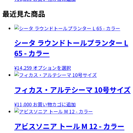
最近見た商品
シータ ラウンドトールプランター L
65 - カラー
こ
¥
14,259
オプションを選択
の
商
フィカス・アルテシーマ 10号サイズ
品
に
は
¥
11,000
お買い物カゴに追加
複
数
アビスソニア トール M 12 - カラー
の
バ