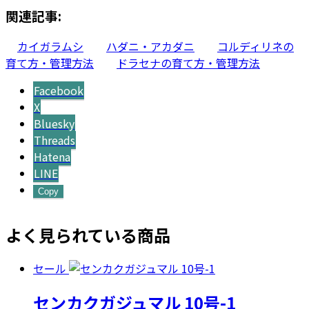
関連記事:
カイガラムシ
ハダニ・アカダニ
コルディリネの
育て方・管理方法
ドラセナの育て方・管理方法
Facebook
X
Bluesky
Threads
Hatena
LINE
Copy
よく見られている商品
セール
センカクガジュマル 10号-1