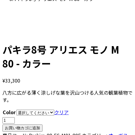
パキラ8号 アリエス モノ M
80 - カラー
¥
33,300
八方に広がる薄く涼しげな葉を沢山つける人気の観葉植物で
す。
Color
クリア
パ
キ
お買い物カゴに追加
ラ