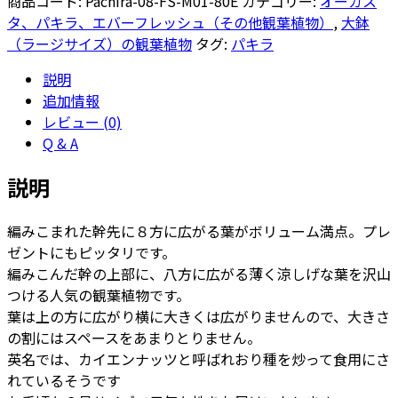
商品コード:
Pachira-08-FS-M01-80E
カテゴリー:
オーガス
8
タ、パキラ、エバーフレッシュ（その他観葉植物）
,
大鉢
号
（ラージサイズ）の観葉植物
タグ:
パキラ
ア
説明
リ
追加情報
エ
レビュー (0)
ス
Q & A
モ
ノ
説明
M
80
編みこまれた幹先に８方に広がる葉がボリューム満点。プレ
-
ゼントにもピッタリです。
カ
編みこんだ幹の上部に、八方に広がる薄く涼しげな葉を沢山
ラ
つける人気の観葉植物です。
ー
葉は上の方に広がり横に大きくは広がりませんので、大きさ
個
の割にはスペースをあまりとりません。
英名では、カイエンナッツと呼ばれおり種を炒って食用にさ
れているそうです