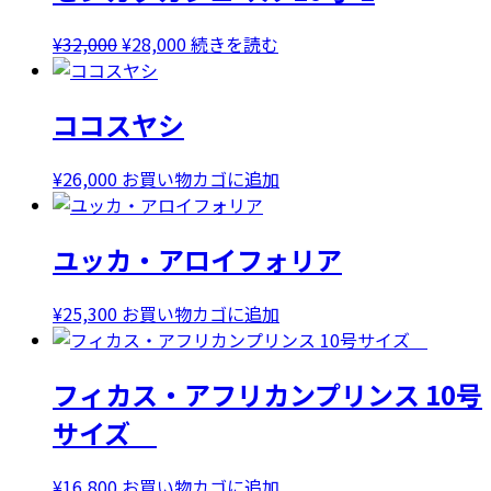
元
現
¥
32,000
¥
28,000
続きを読む
の
在
価
の
ココスヤシ
格
価
は
格
¥32,000
は
¥
26,000
お買い物カゴに追加
で
¥28,000
し
で
ユッカ・アロイフォリア
た。
す。
¥
25,300
お買い物カゴに追加
フィカス・アフリカンプリンス 10号
サイズ
¥
16,800
お買い物カゴに追加