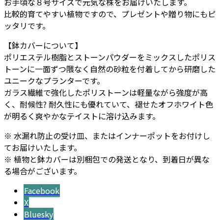
お手頃な８号サイズで元気な株をお届けいたします。
比較的育てやすい植物ですので、プレゼントや贈り物にもピ
ッタリです。
【鉢カバーについて】
ポリエステル樹脂とストーンパウダーをミックスしたポリス
トーンに一面ずつ隈なく自然の砂粒を付着してから研磨した
ユニークなプランターです。
ガラス繊維で強化したポリストーンは軽量ながら強度が高
く、耐候性? 耐久性にも優れていて、褪せたオフホワイト色
が明るく爽やかなテイストに溶け込みます。
※ 水漏れ防止の受け皿、またはインナーポットをお付けし
てお届けいたします。
※ 植物と鉢カバーは別梱包での発送となり、到着日が異な
る場合がございます。
Facebook
X
Bluesky