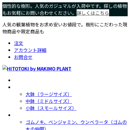
コ
ナ
個性的な樹形。人気のガジュマルが入荷中です。探しの植物
ン
ビ
もお気軽にお問い合わせください。
詳しくはこちら
テ
ゲ
人気の観葉植物をお求め安いお値段で。樹形にこだわった現
ン
ー
物商品や限定商品も
ツ
シ
へ
ョ
注文
ス
ン
アカウント詳細
キ
に
お問合せ
ッ
移
プ
動
ホーム
Home
サイズ別
Size
大鉢（ラージサイズ）
中鉢（ミドルサイズ）
小鉢（スモールサイズ）
種類別
Type
ゴムノキ、ベンジャミン、ウンベラータ（ゴムの
木の仲間）