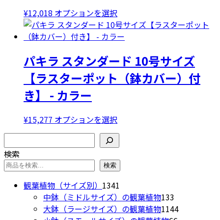
リ
こ
¥
12,018
オプションを選択
エ
の
ー
商
シ
品
ョ
パキラ スタンダード 10号サイズ
に
ン
は
【ラスターポット（鉢カバー）付
が
複
あ
き】 - カラー
数
り
の
ま
バ
こ
¥
15,277
オプションを選択
す。
リ
の
検索
オ
エ
商
プ
検索
ー
品
シ
シ
に
検索
ョ
ョ
は
1341
観葉植物（サイズ別）
1341
ン
ン
複
個
133
中鉢（ミドルサイズ）の観葉植物
133
は
が
数
の
個
1144
大鉢（ラージサイズ）の観葉植物
1144
商
あ
の
商
の
66
個