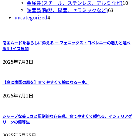
商
個
10
金属製(スチール、ステンレス、アルミなど)
10
き
品
品
の
63
個
陶器製(陶器、磁器、セラミックなど)
63
ま
ペ
4
商
個
の
uncategorized
4
す
ー
個
品
の
商
ジ
の
商
品
か
商
品
ら
南国ムードを暮らしに添える ― フェニックス・ロベレニーの魅力と選べ
品
選
る4サイズ展開
択
2025年7月3日
で
き
ま
【庭に南国の風を】育てやすくて絵になる一本。
す
2025年7月1日
シャープな美しさと圧倒的な存在感。育てやすくて頼れる、インテリアグ
リーンの優等生
2025年5月25日