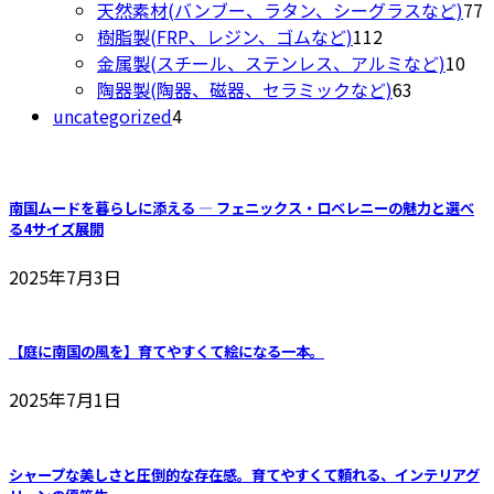
ま
品
個
商
7
天然素材(バンブー、ラタン、シーグラスなど)
77
す
の
品
112
樹脂製(FRP、レジン、ゴムなど)
112
商
個
10
金属製(スチール、ステンレス、アルミなど)
10
品
の
63
個
陶器製(陶器、磁器、セラミックなど)
63
4
商
個
の
uncategorized
4
個
品
の
商
の
商
品
商
品
南国ムードを暮らしに添える ― フェニックス・ロベレニーの魅力と選べ
品
る4サイズ展開
2025年7月3日
【庭に南国の風を】育てやすくて絵になる一本。
2025年7月1日
シャープな美しさと圧倒的な存在感。育てやすくて頼れる、インテリアグ