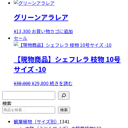
の
商
グリーンアラレア
品
に
は
¥
13,300
お買い物カゴに追加
複
セール
数
の
【現物商品】シェフレラ 枝物 10号
バ
リ
サイズ -10
エ
ー
元
現
¥
38,000
¥
29,800
続きを読む
シ
の
在
ョ
検索
価
の
ン
検索
格
価
が
は
格
検索
あ
¥38,000
は
り
1341
観葉植物（サイズ別）
1341
で
¥29,800
ま
個
133