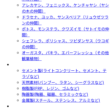
アレカヤシ、フェニックス、ケンチャヤシ（ヤシ
の木の仲間）
ドラセナ、ユッカ、サンスベリア（リュウゼツラ
ンの仲間）
ポトス、モンステラ、クワズイモ（サトイモの仲
間）
シェフレラ、ポリシャス、ツピダンサス（ウコギ
の仲間）
オーガスタ、パキラ、エバーフレッシュ（その他
観葉植物）
鉢カバー・プランター
Planter
セメント製(ライトコンクリート、セメント、テ
ラゾなど)
天然素材(バンブー、ラタン、シーグラスなど)
樹脂製(FRP、レジン、ゴムなど)
陶器製(陶器、磁器、セラミックなど)
金属製(スチール、ステンレス、アルミなど)
新着商品
New Products