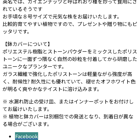
英名では、カイエンナッツと呼ばれおり種を炒って食用にさ
れているそうです
お手頃な８号サイズで元気な株をお届けいたします。
比較的育てやすい植物ですので、プレゼントや贈り物にもピ
ッタリです。
【鉢カバーについて】
ポリエステル樹脂とストーンパウダーをミックスしたポリス
トーンに一面ずつ隈なく自然の砂粒を付着してから研磨した
ユニークなプランターです。
ガラス繊維で強化したポリストーンは軽量ながら強度が高
く、耐候性? 耐久性にも優れていて、褪せたオフホワイト色
が明るく爽やかなテイストに溶け込みます。
※ 水漏れ防止の受け皿、またはインナーポットをお付けし
てお届けいたします。
※ 植物と鉢カバーは別梱包での発送となり、到着日が異な
る場合がございます。
Facebook