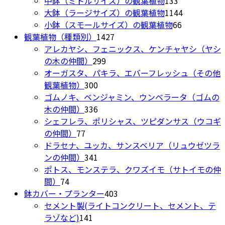
中鉢（ミドルサイズ）の観葉植物
133
し
で
す。
の
個
1144
大鉢（ラージサイズ）の観葉植物
1144
た。
す。
オ
商
の
66
個
小鉢（スモールサイズ）の観葉植物
66
プ
1427
品
商
個
の
観葉植物（種類別）
1427
シ
個
品
の
商
アレカヤシ、フェニックス、ケンチャヤシ（ヤシ
ョ
299
の
商
品
の木の仲間）
299
ン
個
商
品
オーガスタ、パキラ、エバーフレッシュ（その他
は
300
の
品
観葉植物）
300
商
個
商
ゴムノキ、ベンジャミン、ウンベラータ（ゴムの
品
の
336
品
木の仲間）
336
ペ
商
個
シェフレラ、ポリシャス、ツピダンサス（ウコギ
ー
77
品
の
の仲間）
77
ジ
個
商
ドラセナ、ユッカ、サンスベリア（リュウゼツラ
か
の
品
341
ンの仲間）
341
ら
商
個
ポトス、モンステラ、クワズイモ（サトイモの仲
選
74
品
の
間）
74
択
個
商
403
鉢カバー・プランター
403
で
の
品
個
セメント製(ライトコンクリート、セメント、テ
き
商
141
の
ラゾなど)
141