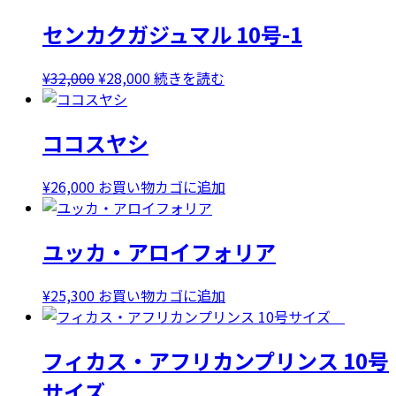
センカクガジュマル 10号-1
元
現
¥
32,000
¥
28,000
続きを読む
の
在
価
の
ココスヤシ
格
価
は
格
¥32,000
は
¥
26,000
お買い物カゴに追加
で
¥28,000
し
で
ユッカ・アロイフォリア
た。
す。
¥
25,300
お買い物カゴに追加
フィカス・アフリカンプリンス 10号
サイズ