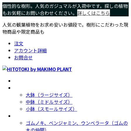
コ
ナ
個性的な樹形。人気のガジュマルが入荷中です。探しの植物
ン
ビ
もお気軽にお問い合わせください。
詳しくはこちら
テ
ゲ
人気の観葉植物をお求め安いお値段で。樹形にこだわった現
ン
ー
物商品や限定商品も
ツ
シ
へ
ョ
注文
ス
ン
アカウント詳細
キ
に
お問合せ
ッ
移
プ
動
ホーム
Home
サイズ別
Size
大鉢（ラージサイズ）
中鉢（ミドルサイズ）
小鉢（スモールサイズ）
種類別
Type
ゴムノキ、ベンジャミン、ウンベラータ（ゴムの
木の仲間）