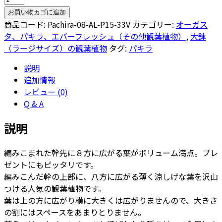
キ
お買い物カゴに追加
ラ
商品コード:
Pachira-08-AL-P15-33V
カテゴリー:
オーガス
8
タ、パキラ、エバーフレッシュ（その他観葉植物）
,
大鉢
号
（ラージサイズ）の観葉植物
タグ:
パキラ
ア
説明
ル
追加情報
マ
レビュー (0)
コ
Q & A
ニ
ッ
説明
ク
S
編みこまれた幹先に８方に広がる葉がボリューム満点。プレ
33
ゼントにもピッタリです。
-
編みこんだ幹の上部に、八方に広がる薄く涼しげな葉を沢山
カ
つける人気の観葉植物です。
ラ
葉は上の方に広がり横に大きくは広がりませんので、大きさ
ー
の割にはスペースをあまりとりません。
個