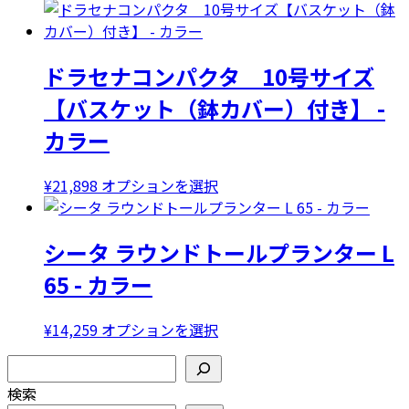
ドラセナコンパクタ 10号サイズ
【バスケット（鉢カバー）付き】 -
カラー
こ
¥
21,898
オプションを選択
の
商
シータ ラウンドトールプランター L
品
に
65 - カラー
は
複
こ
¥
14,259
オプションを選択
数
の
の
検索
商
バ
検索
品
リ