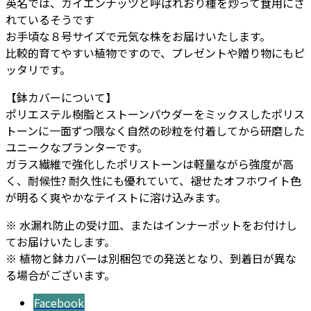
英名では、カイエンナッツと呼ばれおり種を炒って食用にさ
ー
れているそうです
個
お手頃な８号サイズで元気な株をお届けいたします。
比較的育てやすい植物ですので、プレゼントや贈り物にもピ
ッタリです。
【鉢カバーについて】
ポリエステル樹脂とストーンパウダーをミックスしたポリス
トーンに一面ずつ隈なく自然の砂粒を付着してから研磨した
ユニークなプランターです。
ガラス繊維で強化したポリストーンは軽量ながら強度が高
く、耐候性? 耐久性にも優れていて、褪せたオフホワイト色
が明るく爽やかなテイストに溶け込みます。
※ 水漏れ防止の受け皿、またはインナーポットをお付けし
てお届けいたします。
※ 植物と鉢カバーは別梱包での発送となり、到着日が異な
る場合がございます。
Facebook