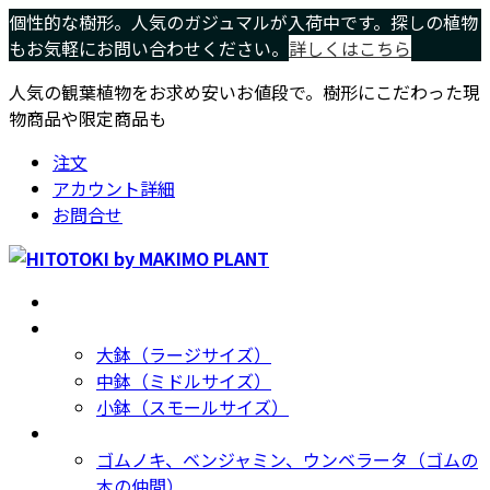
コ
ナ
個性的な樹形。人気のガジュマルが入荷中です。探しの植物
ン
ビ
もお気軽にお問い合わせください。
詳しくはこちら
テ
ゲ
人気の観葉植物をお求め安いお値段で。樹形にこだわった現
ン
ー
物商品や限定商品も
ツ
シ
へ
ョ
注文
ス
ン
アカウント詳細
キ
に
お問合せ
ッ
移
プ
動
ホーム
Home
サイズ別
Size
大鉢（ラージサイズ）
中鉢（ミドルサイズ）
小鉢（スモールサイズ）
種類別
Type
ゴムノキ、ベンジャミン、ウンベラータ（ゴムの
木の仲間）