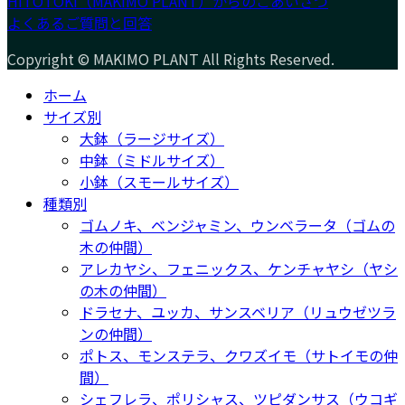
HITOTOKI（MAKIMO PLANT）からのごあいさつ
よくあるご質問と回答
Copyright © MAKIMO PLANT All Rights Reserved.
ホーム
サイズ別
大鉢（ラージサイズ）
中鉢（ミドルサイズ）
小鉢（スモールサイズ）
種類別
ゴムノキ、ベンジャミン、ウンベラータ（ゴムの
木の仲間）
アレカヤシ、フェニックス、ケンチャヤシ（ヤシ
の木の仲間）
ドラセナ、ユッカ、サンスベリア（リュウゼツラ
ンの仲間）
ポトス、モンステラ、クワズイモ（サトイモの仲
間）
シェフレラ、ポリシャス、ツピダンサス（ウコギ