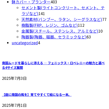
ペ
個
商
403
鉢カバー・プランター
403
シ
ー
の
品
個
セメント製(ライトコンクリート、セメント、テ
ョ
ジ
商
141
の
ラゾなど)
141
ン
か
品
個
商
7
天然素材(バンブー、ラタン、シーグラスなど)
77
は
ら
の
品
112
樹脂製(FRP、レジン、ゴムなど)
112
商
選
商
個
10
金属製(スチール、ステンレス、アルミなど)
10
品
択
品
の
63
個
陶器製(陶器、磁器、セラミックなど)
63
ペ
で
4
商
個
の
uncategorized
4
ー
き
個
品
の
商
ジ
ま
の
商
品
か
す
商
品
ら
南国ムードを暮らしに添える ― フェニックス・ロベレニーの魅力と選べ
品
選
る4サイズ展開
択
2025年7月3日
で
き
ま
【庭に南国の風を】育てやすくて絵になる一本。
す
2025年7月1日