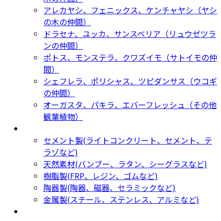
アレカヤシ、フェニックス、ケンチャヤシ（ヤシ
の木の仲間）
ドラセナ、ユッカ、サンスベリア（リュウゼツラ
ンの仲間）
ポトス、モンステラ、クワズイモ（サトイモの仲
間）
シェフレラ、ポリシャス、ツピダンサス（ウコギ
の仲間）
オーガスタ、パキラ、エバーフレッシュ（その他
観葉植物）
鉢カバー・プランター
Planter
セメント製(ライトコンクリート、セメント、テ
ラゾなど)
天然素材(バンブー、ラタン、シーグラスなど)
樹脂製(FRP、レジン、ゴムなど)
陶器製(陶器、磁器、セラミックなど)
金属製(スチール、ステンレス、アルミなど)
新着商品
New Products