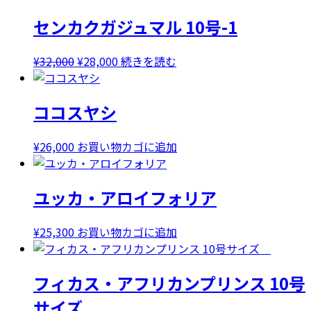
センカクガジュマル 10号-1
元
現
¥
32,000
¥
28,000
続きを読む
の
在
価
の
ココスヤシ
格
価
は
格
¥32,000
は
¥
26,000
お買い物カゴに追加
で
¥28,000
し
で
ユッカ・アロイフォリア
た。
す。
¥
25,300
お買い物カゴに追加
フィカス・アフリカンプリンス 10号
サイズ