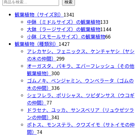
に
検索
エ
は
ー
1341
観葉植物（サイズ別）
1341
複
シ
個
133
中鉢（ミドルサイズ）の観葉植物
133
数
ョ
の
個
1144
大鉢（ラージサイズ）の観葉植物
1144
の
ン
商
の
66
個
小鉢（スモールサイズ）の観葉植物
66
バ
が
1427
品
商
個
の
観葉植物（種類別）
1427
リ
あ
個
品
の
商
アレカヤシ、フェニックス、ケンチャヤシ（ヤシ
エ
り
299
の
商
品
の木の仲間）
299
ー
ま
個
商
品
オーガスタ、パキラ、エバーフレッシュ（その他
シ
す。
300
の
品
観葉植物）
300
ョ
オ
個
商
ゴムノキ、ベンジャミン、ウンベラータ（ゴムの
ン
プ
の
336
品
木の仲間）
336
が
シ
商
個
シェフレラ、ポリシャス、ツピダンサス（ウコギ
あ
ョ
77
品
の
の仲間）
77
り
ン
個
商
ドラセナ、ユッカ、サンスベリア（リュウゼツラ
ま
は
の
品
341
ンの仲間）
341
す。
商
商
個
ポトス、モンステラ、クワズイモ（サトイモの仲
オ
品
74
品
の
間）
74
プ