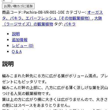
キ
お買い物カゴに追加
ラ
商品コード:
Pachira-08-VR-001-10E
カテゴリー:
オーガス
8
タ、パキラ、エバーフレッシュ（その他観葉植物）
,
大鉢
号
（ラージサイズ）の観葉植物
タグ:
パキラ
ウ
説明
ー
追加情報
ヌ
レビュー (0)
ム
Q & A
ユ
ー
説明
ポ
ッ
編みこまれた幹先に８方に広がる葉がボリューム満点。プレ
ト
ゼントにもピッタリです。
M
編みこんだ幹の上部に、八方に広がる薄く涼しげな葉を沢山
10
つける人気の観葉植物です。
-
葉は上の方に広がり横に大きくは広がりませんので、大きさ
カ
の割にはスペースをあまりとりません。
ラ