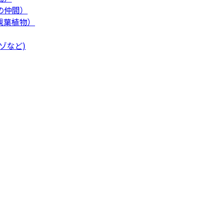
の仲間）
観葉植物）
ゾなど)