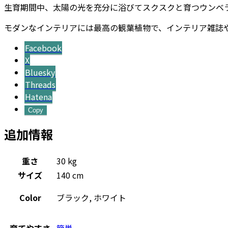
生育期間中、太陽の光を充分に浴びてスクスクと育つウンベ
エ
ア
モダンなインテリアには最高の観葉植物で、インテリア雑誌
-
Facebook
陶
X
器
Bluesky
鉢
Threads
カ
Hatena
ラ
ー
Copy
個
追加情報
重さ
30 kg
サイズ
140 cm
Color
ブラック, ホワイト
育てやすさ
簡単