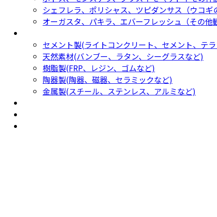
シェフレラ、ポリシャス、ツピダンサス（ウコギ
オーガスタ、パキラ、エバーフレッシュ（その他
鉢カバー・プランター
Planter
セメント製(ライトコンクリート、セメント、テラ
天然素材(バンブー、ラタン、シーグラスなど)
樹脂製(FRP、レジン、ゴムなど)
陶器製(陶器、磁器、セラミックなど)
金属製(スチール、ステンレス、アルミなど)
新着商品
New Products
おすすめ
Recommendation
現物商品
Actual item