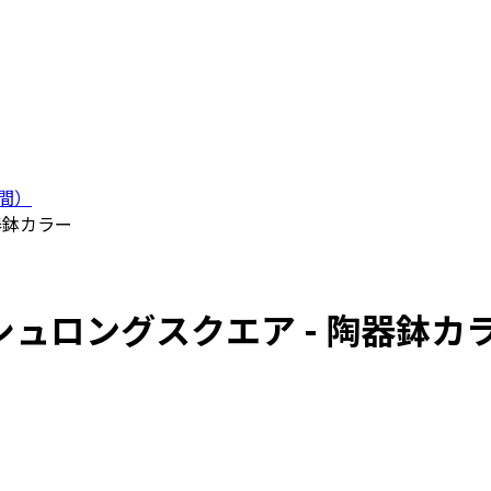
間）
器鉢カラー
ュロングスクエア - 陶器鉢カ