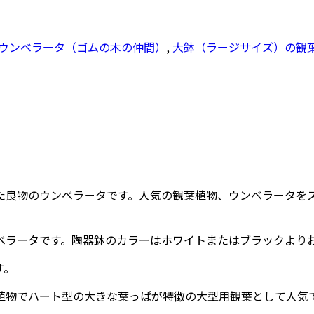
ウンベラータ（ゴムの木の仲間）
,
大鉢（ラージサイズ）の観
た良物のウンベラータです。人気の観葉植物、ウンベラータを
ベラータです。陶器鉢のカラーはホワイトまたはブラックより
す。
植物でハート型の大きな葉っぱが特徴の大型用観葉として人気