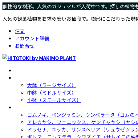
コ
ナ
個性的な樹形。人気のガジュマルが入荷中です。探しの植物
ン
ビ
人気の観葉植物をお求め安いお値段で。樹形にこだわった現
テ
ゲ
ン
ー
注文
ツ
シ
アカウント詳細
へ
ョ
お問合せ
ス
ン
キ
に
ッ
移
ホーム
Home
プ
動
サイズ別
Size
大鉢（ラージサイズ）
中鉢（ミドルサイズ）
小鉢（スモールサイズ）
種類別
Type
ゴムノキ、ベンジャミン、ウンベラータ（ゴムの
アレカヤシ、フェニックス、ケンチャヤシ（ヤシ
ドラセナ、ユッカ、サンスベリア（リュウゼツラ
ポトス、モンステラ、クワズイモ（サトイモの仲