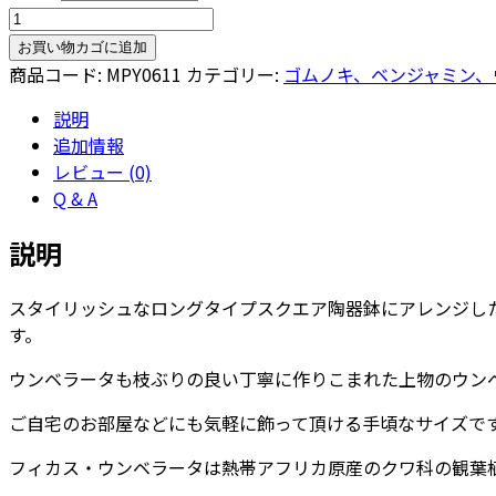
フ
ィ
お買い物カゴに追加
カ
商品コード:
MPY0611
カテゴリー:
ゴムノキ、ベンジャミン、
ス・
説明
ウ
追加情報
ン
レビュー (0)
ベ
Q & A
ラ
ー
説明
タ
ア
スタイリッシュなロングタイプスクエア陶器鉢にアレンジし
ッ
す。
シ
ュ
ウンベラータも枝ぶりの良い丁寧に作りこまれた上物のウン
ロ
ン
ご自宅のお部屋などにも気軽に飾って頂ける手頃なサイズで
グ
フィカス・ウンベラータは熱帯アフリカ原産のクワ科の観葉
ス
ク