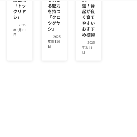
「トッ
る魅力
選！縁
クリヤ
を持つ
起が良
シ」
「クロ
く育て
ツグヤ
やすい
2025
シ」
おすす
年5月19
め植物
日
2025
年5月19
2025
日
年3月9
日