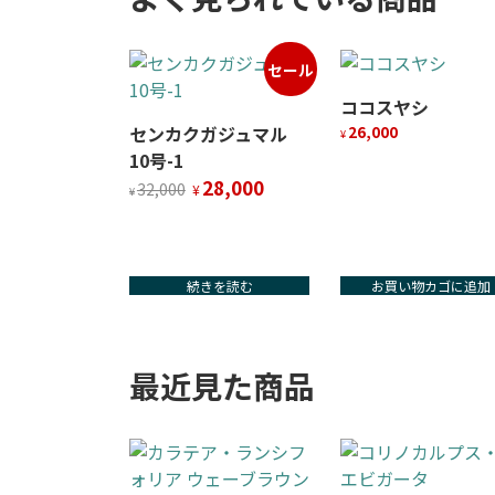
セール
ココスヤシ
センカクガジュマル
26,000
¥
10号-1
元
現
28,000
32,000
¥
¥
の
在
価
の
格
価
は
格
続きを読む
お買い物カゴに追加
¥32,000
は
で
¥28,000
し
で
た。
す。
最近見た商品