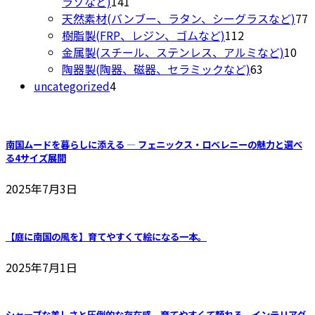
商
141
の
ラゾなど)
141
品
個
商
7
天然素材(バンブー、ラタン、シーグラスなど)
77
の
品
112
樹脂製(FRP、レジン、ゴムなど)
112
商
個
10
金属製(スチール、ステンレス、アルミなど)
10
品
の
63
個
陶器製(陶器、磁器、セラミックなど)
63
4
商
個
の
uncategorized
4
個
品
の
商
の
商
品
商
品
南国ムードを暮らしに添える ― フェニックス・ロベレニーの魅力と選べ
品
る4サイズ展開
2025年7月3日
【庭に南国の風を】育てやすくて絵になる一本。
2025年7月1日
シャープな美しさと圧倒的な存在感。育てやすくて頼れる、インテリアグ