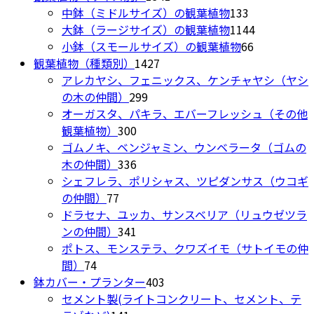
個
133
中鉢（ミドルサイズ）の観葉植物
133
ン
の
個
1144
大鉢（ラージサイズ）の観葉植物
1144
は
商
の
66
個
小鉢（スモールサイズ）の観葉植物
66
商
1427
品
商
個
の
観葉植物（種類別）
1427
品
個
品
の
商
アレカヤシ、フェニックス、ケンチャヤシ（ヤシ
ペ
299
の
商
品
の木の仲間）
299
ー
個
商
品
オーガスタ、パキラ、エバーフレッシュ（その他
ジ
300
の
品
観葉植物）
300
か
個
商
ゴムノキ、ベンジャミン、ウンベラータ（ゴムの
ら
の
336
品
木の仲間）
336
選
商
個
シェフレラ、ポリシャス、ツピダンサス（ウコギ
択
77
品
の
の仲間）
77
で
個
商
ドラセナ、ユッカ、サンスベリア（リュウゼツラ
き
の
品
341
ンの仲間）
341
ま
商
個
ポトス、モンステラ、クワズイモ（サトイモの仲
す
74
品
の
間）
74
個
商
403
鉢カバー・プランター
403
の
品
個
セメント製(ライトコンクリート、セメント、テ