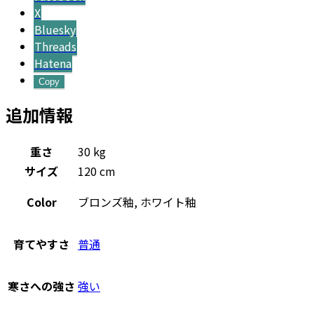
X
Bluesky
Threads
Hatena
Copy
追加情報
重さ
30 kg
サイズ
120 cm
Color
ブロンズ釉, ホワイト釉
育てやすさ
普通
寒さへの強さ
強い