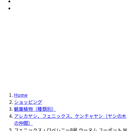
おすすめ
Recommendation
現物商品
Actual item
Home
ショッピング
観葉植物（種類別）
アレカヤシ、フェニックス、ケンチャヤシ（ヤシの木
の仲間）
フェニックス・ロベレニー8号 ウーヌム ユーポット M