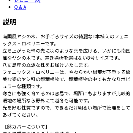
レ
Q & A
ニ
ー
説明
8
号
南国風ヤシの木、お手ごろサイズの綺麗な1本植えのフェニ
ウ
ックス・ロベリニーです。
ー
立ち上がった幹の先に羽のような葉を広げる、いかにも南国
ヌ
風なヤシの木です。置き場所を選ばない8号サイズです。
ム
八丈島産の立派な株をお届けいたします。
ユ
フェニックス・ロベリニーは、やわらかい緑葉が下垂する優
ー
美な姿のヤシ科の観葉植物で、観葉植物の中でもかなりポピ
ポ
ュラーな種類です。
ッ
寒さにも強く育てるのは容易で、場所にもよりますが比較的
ト
暖地の場所なら野外にて越冬も可能です。
M
光を好む性質ですので、できるだけ明るい場所で管理をして
10
あげてください。
-
カ
【鉢カバーについて】
ラ