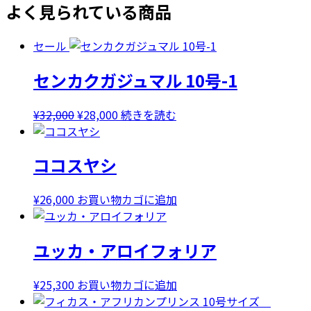
よく見られている商品
セール
センカクガジュマル 10号-1
元
現
¥
32,000
¥
28,000
続きを読む
の
在
価
の
ココスヤシ
格
価
は
格
¥32,000
は
¥
26,000
お買い物カゴに追加
で
¥28,000
し
で
ユッカ・アロイフォリア
た。
す。
¥
25,300
お買い物カゴに追加