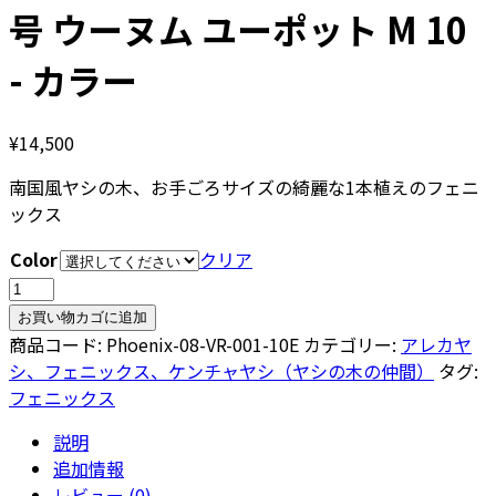
号 ウーヌム ユーポット M 10
- カラー
¥
14,500
南国風ヤシの木、お手ごろサイズの綺麗な1本植えのフェニ
ックス
Color
クリア
フ
ェ
お買い物カゴに追加
ニ
商品コード:
Phoenix-08-VR-001-10E
カテゴリー:
アレカヤ
ッ
シ、フェニックス、ケンチャヤシ（ヤシの木の仲間）
タグ:
ク
フェニックス
ス・
説明
ロ
追加情報
ベ
レビュー (0)