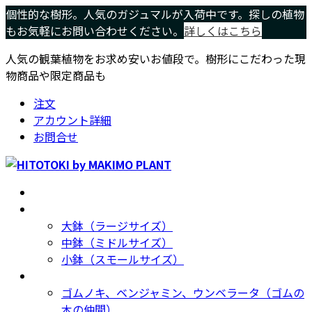
コ
ナ
個性的な樹形。人気のガジュマルが入荷中です。探しの植物
ン
ビ
もお気軽にお問い合わせください。
詳しくはこちら
テ
ゲ
人気の観葉植物をお求め安いお値段で。樹形にこだわった現
ン
ー
物商品や限定商品も
ツ
シ
へ
ョ
注文
ス
ン
アカウント詳細
キ
に
お問合せ
ッ
移
プ
動
ホーム
Home
サイズ別
Size
大鉢（ラージサイズ）
中鉢（ミドルサイズ）
小鉢（スモールサイズ）
種類別
Type
ゴムノキ、ベンジャミン、ウンベラータ（ゴムの
木の仲間）