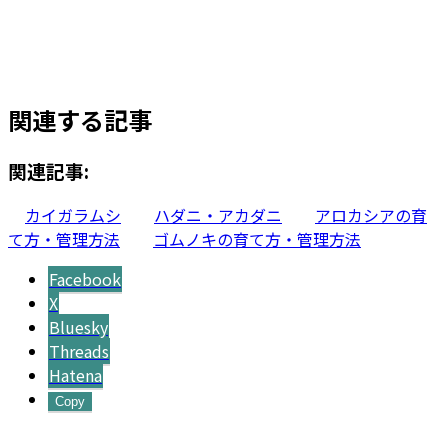
で
¥34,000
し
で
元
現
¥
6,800
¥
4,500
お買い物カゴに追加
た。
す。
の
在
価
の
関連する記事
格
価
は
格
¥6,800
は
関連記事:
で
¥4,500
し
で
カイガラムシ
ハダニ・アカダニ
アロカシアの育
た。
す。
て方・管理方法
ゴムノキの育て方・管理方法
Facebook
X
Bluesky
Threads
Hatena
Copy