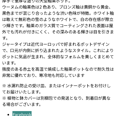
厚手で重厚な造りの大型釉薬ポット。
ー
ウーヌムの釉薬色は2 色あり、ブロンズ釉は黄銅から黄金、
個
黒色までが混じり合ったような渋い色味が特徴。ホワイト釉
は敢えて無彩色の雪のようなホワイトで、白の存在感が際立
つ輝きです。釉薬のガラス質でコーティングされた表面は屋
外でも汚れが付きにくく、その深みのある輝きは目を引きま
す。
ジャータイプは近代ヨーロッパで好まれるポットデザイン
で、口元が内側に折り込まれたようなスタイル。これにより
ポットに気品が生まれ、全体的なフォルムを美しくまとめて
います。
強度のある赤土を高温で焼成した釉薬ポットなので耐久性は
非常に優れており、寒冷地も対応しています
※ 水漏れ防止の受け皿、またはインナーポットをお付けし
てお届けいたします。
※ 植物と鉢カバーは別梱包での発送となり、到着日が異な
る場合がございます。
Facebook