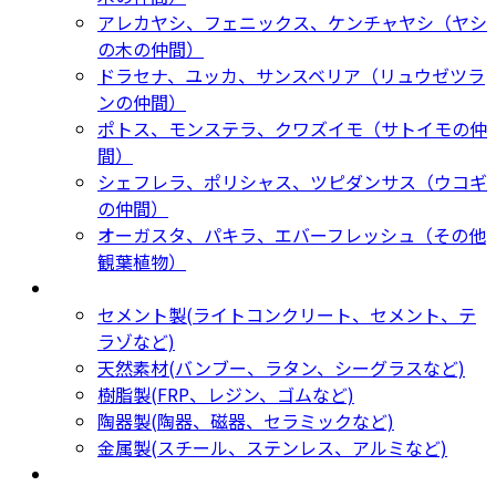
アレカヤシ、フェニックス、ケンチャヤシ（ヤシ
の木の仲間）
ドラセナ、ユッカ、サンスベリア（リュウゼツラ
ンの仲間）
ポトス、モンステラ、クワズイモ（サトイモの仲
間）
シェフレラ、ポリシャス、ツピダンサス（ウコギ
の仲間）
オーガスタ、パキラ、エバーフレッシュ（その他
観葉植物）
鉢カバー・プランター
Planter
セメント製(ライトコンクリート、セメント、テ
ラゾなど)
天然素材(バンブー、ラタン、シーグラスなど)
樹脂製(FRP、レジン、ゴムなど)
陶器製(陶器、磁器、セラミックなど)
金属製(スチール、ステンレス、アルミなど)
新着商品
New Products