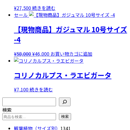
複
¥
27,500
続きを読む
数
セール
の
バ
【現物商品】ガジュマル 10号サイズ
リ
-4
エ
ー
シ
元
現
¥
58,000
¥
46,000
お買い物カゴに追加
ョ
の
在
ン
価
の
が
コリノカルプス・ラエビガータ
格
価
あ
は
格
り
¥58,000
は
¥
7,100
続きを読む
ま
で
¥46,000
検索
す。
し
で
オ
た。
す。
検索
プ
検索
シ
1341
観葉植物（サイズ別）
1341
ョ