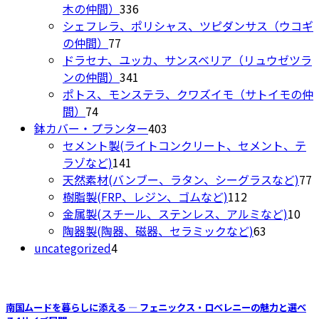
品
の
336
品
木の仲間）
336
ペ
商
個
シェフレラ、ポリシャス、ツピダンサス（ウコギ
ー
77
品
の
の仲間）
77
ジ
個
商
ドラセナ、ユッカ、サンスベリア（リュウゼツラ
か
の
品
341
ンの仲間）
341
ら
商
個
ポトス、モンステラ、クワズイモ（サトイモの仲
選
74
品
の
間）
74
択
個
商
403
鉢カバー・プランター
403
で
の
品
個
セメント製(ライトコンクリート、セメント、テ
き
商
141
の
ラゾなど)
141
ま
品
個
商
7
天然素材(バンブー、ラタン、シーグラスなど)
77
す
の
品
112
樹脂製(FRP、レジン、ゴムなど)
112
商
個
10
金属製(スチール、ステンレス、アルミなど)
10
品
の
63
個
陶器製(陶器、磁器、セラミックなど)
63
4
商
個
の
uncategorized
4
個
品
の
商
の
商
品
商
品
南国ムードを暮らしに添える ― フェニックス・ロベレニーの魅力と選べ
品