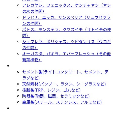
アレカヤシ、フェニックス、ケンチャヤシ（ヤシ
の木の仲間）
ドラセナ、ユッカ、サンスベリア（リュウゼツラ
ンの仲間）
ポトス、モンステラ、クワズイモ（サトイモの仲
間）
シェフレラ、ポリシャス、ツピダンサス（ウコギ
の仲間）
オーガスタ、パキラ、エバーフレッシュ（その他
観葉植物）
鉢カバー・プランター
Planter
セメント製(ライトコンクリート、セメント、テ
ラゾなど)
天然素材(バンブー、ラタン、シーグラスなど)
樹脂製(FRP、レジン、ゴムなど)
陶器製(陶器、磁器、セラミックなど)
金属製(スチール、ステンレス、アルミなど)
新着商品
New Products