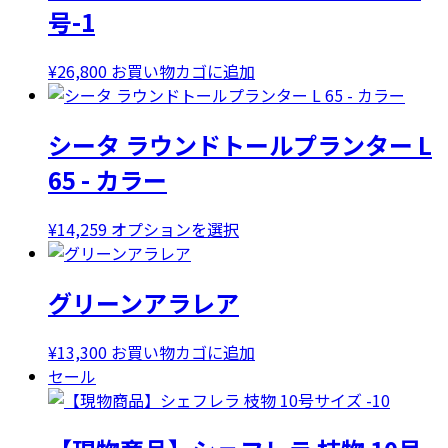
号-1
¥
26,800
お買い物カゴに追加
シータ ラウンドトールプランター L
65 - カラー
こ
¥
14,259
オプションを選択
の
商
グリーンアラレア
品
に
は
¥
13,300
お買い物カゴに追加
複
セール
数
の
バ