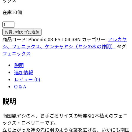
ックス
在庫10個
フ
ェ
お買い物カゴに追加
ニ
商品コード:
Phoenix-08-FS-L04-38N
カテゴリー:
アレカヤ
ッ
シ、フェニックス、ケンチャヤシ（ヤシの木の仲間）
タグ:
ク
フェニックス
ス・
説明
ロ
追加情報
ベ
レビュー (0)
レ
Q & A
ニ
ー
説明
8
号
南国風ヤシの木、お手ごろサイズの綺麗な1本植えのフェニ
ス
ックス・ロベリニーです。
ク
立ち上がった幹の先に羽のような葉を広げる、いかにも南国
エ