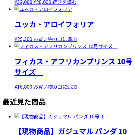
元
現
¥
32,000
¥
28,000
続きを読む
の
在
価
の
ユッカ・アロイフォリア
格
価
は
格
¥32,000
は
¥
25,300
お買い物カゴに追加
で
¥28,000
し
で
フィカス・アフリカンプリンス 10号
た。
す。
サイズ
¥
16,800
お買い物カゴに追加
最近見た商品
【現物商品】ガジュマル パンダ 10