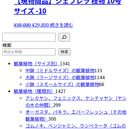
【現物商品】シェフレラ 枝物 10号
リ
サイズ -10
エ
ー
元
現
¥
38,000
¥
29,800
続きを読む
シ
の
在
ョ
検索
価
の
ン
検索
格
価
が
は
格
検索
あ
¥38,000
は
り
1341
観葉植物（サイズ別）
1341
で
¥29,800
ま
個
133
中鉢（ミドルサイズ）の観葉植物
133
し
で
す。
の
個
1144
大鉢（ラージサイズ）の観葉植物
1144
た。
す。
オ
商
の
66
個
小鉢（スモールサイズ）の観葉植物
66
プ
1427
品
商
個
の
観葉植物（種類別）
1427
シ
個
品
の
商
アレカヤシ、フェニックス、ケンチャヤシ（ヤシ
ョ
299
の
商
品
の木の仲間）
299
ン
個
商
品
オーガスタ、パキラ、エバーフレッシュ（その他
は
300
の
品
観葉植物）
300
商
個
商
ゴムノキ、ベンジャミン、ウンベラータ（ゴムの