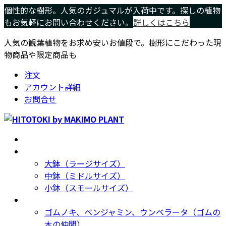
コ
ナ
個性的な樹形。人気のガジュマルが入荷中です。探しの植物
ン
ビ
もお気軽にお問い合わせください。
詳しくはこちら
テ
ゲ
人気の観葉植物をお求め安いお値段で。樹形にこだわった現
ン
ー
物商品や限定商品も
ツ
シ
へ
ョ
注文
ス
ン
アカウント詳細
キ
に
お問合せ
ッ
移
プ
動
ホーム
Home
サイズ別
Size
大鉢（ラージサイズ）
中鉢（ミドルサイズ）
小鉢（スモールサイズ）
種類別
Type
ゴムノキ、ベンジャミン、ウンベラータ（ゴムの
木の仲間）