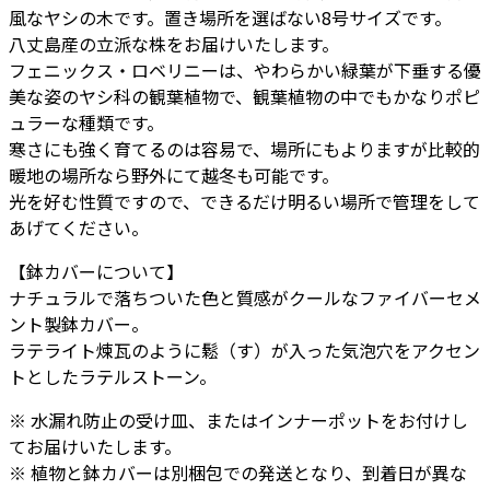
風なヤシの木です。置き場所を選ばない8号サイズです。
ア
八丈島産の立派な株をお届けいたします。
ラ
フェニックス・ロベリニーは、やわらかい緑葉が下垂する優
テ
美な姿のヤシ科の観葉植物で、観葉植物の中でもかなりポピ
ル
ュラーな種類です。
ス
寒さにも強く育てるのは容易で、場所にもよりますが比較的
ト
暖地の場所なら野外にて越冬も可能です。
ー
光を好む性質ですので、できるだけ明るい場所で管理をして
ン
あげてください。
M
38
【鉢カバーについて】
個
ナチュラルで落ちついた色と質感がクールなファイバーセメ
ント製鉢カバー。
ラテライト煉瓦のように鬆（す）が入った気泡穴をアクセン
トとしたラテルストーン。
※ 水漏れ防止の受け皿、またはインナーポットをお付けし
てお届けいたします。
※ 植物と鉢カバーは別梱包での発送となり、到着日が異な