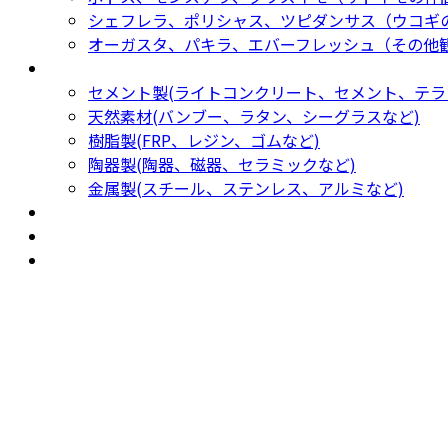
シェフレラ、ポリシャス、ツピダンサス（ウコギ
オーガスタ、パキラ、エバーフレッシュ（その他
鉢カバー・プランター
Planter
セメント製(ライトコンクリート、セメント、テラ
天然素材(バンブー、ラタン、シーグラスなど)
樹脂製(FRP、レジン、ゴムなど)
陶器製(陶器、磁器、セラミックなど)
金属製(スチール、ステンレス、アルミなど)
新着商品
New Products
おすすめ
Recommendation
現物商品
Actual item