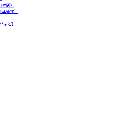
の仲間）
観葉植物）
ゾなど)