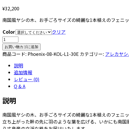
¥
32,200
南国風ヤシの木、お手ごろサイズの綺麗な1本植えのフェニ
Color
クリア
フ
ェ
お買い物カゴに追加
ニ
商品コード:
Phoenix-08-KOL-L1-30E
カテゴリー:
アレカヤシ
ッ
説明
ク
追加情報
ス・
レビュー (0)
ロ
Q & A
ベ
レ
説明
ニ
ー
南国風ヤシの木、お手ごろサイズの綺麗な1本植えのフェニ
8
立ち上がった幹の先に羽のような葉を広げる、いかにも南国
号
八丈島産の立派な株をお届けいたします。
ラ