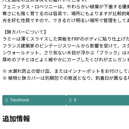
フェニックス・ロベリニーは、やわらかい緑葉が下垂する優
ミ
寒さにも強く育てるのは容易で、場所にもよりますが比較的
ー
光を好む性質ですので、できるだけ明るい場所で管理をして
オ
ー
【鉢カバーについて】
バ
ラミーは薄くスライスした突板をFRPのボディに貼り仕上げ
ル
フランス建築家のビンテージスツールから影響を受けて、ス
M
ンウォールナット、さり気ない木目が浮かぶ「ブラック」は
30
厚めのフチとほどよく緩やかにカーブしたくびれがエレガン
-
カ
※ 水漏れ防止の受け皿、またはインナーポットをお付けして
ラ
※ 植物と鉢カバーは別梱包での発送となり、到着日が異なる
ー
個
Facebook
X
追加情報