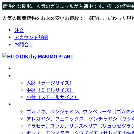
コ
ナ
個性的な樹形。人気のガジュマルが入荷中です。探しの植物
ン
ビ
人気の観葉植物をお求め安いお値段で。樹形にこだわった現
テ
ゲ
ン
ー
注文
ツ
シ
アカウント詳細
へ
ョ
お問合せ
ス
ン
キ
に
ッ
移
ホーム
Home
プ
動
サイズ別
Size
大鉢（ラージサイズ）
中鉢（ミドルサイズ）
小鉢（スモールサイズ）
種類別
Type
ゴムノキ、ベンジャミン、ウンベラータ（ゴムの
アレカヤシ、フェニックス、ケンチャヤシ（ヤシ
ドラセナ、ユッカ、サンスベリア（リュウゼツラ
ポトス、モンステラ、クワズイモ（サトイモの仲