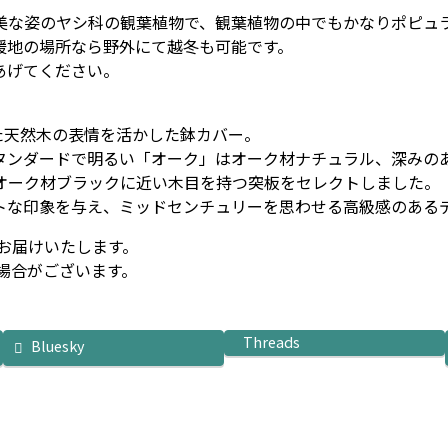
美な姿のヤシ科の観葉植物で、観葉植物の中でもかなりポピュ
暖地の場所なら野外にて越冬も可能です。
あげてください。
た天然木の表情を活かした鉢カバー。
タンダードで明るい「オーク」はオーク材ナチュラル、深みの
オーク材ブラックに近い木目を持つ突板をセレクトしました。
トな印象を与え、ミッドセンチュリーを思わせる高級感のある
お届けいたします。
場合がございます。
Threads
Bluesky