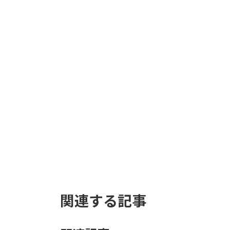
【現物商品】ソテツ
石化葉 -1サイズ
250,000
¥
お買い物カゴに追加
関連する記事