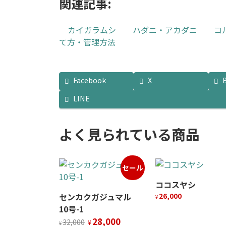
関連記事:
カイガラムシ
ハダニ・アカダニ
コ
て方・管理方法
Facebook
X
LINE
よく見られている商品
セール
ココスヤシ
センカクガジュマル
26,000
¥
10号-1
元
現
28,000
32,000
¥
¥