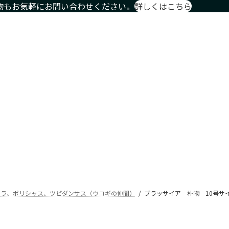
物もお気軽にお問い合わせください。
詳しくはこちら
物商品や限定商品も
ホーム
サイズ別
種類別
鉢カバー・プランタ
Home
Size
Type
Planter
レラ、ポリシャス、ツピダンサス（ウコギの仲間）
ブラッサイア 朴物 10号サイ