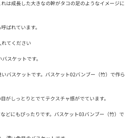
これは成長した大きなの幹がタコの足のようなイメージに
付
き】
-
も呼ばれています。
カ
ラ
ー
入れてください
個
いバスケットです。
いバスケットです。バスケット02バンブー（竹）で作ら
の目がしっとりとでてテクスチャ感がでています。
などにもぴったりです。バスケット03バンブー（竹）で