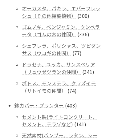
個
品
オーガスタ、パキラ、エバーフレッ
の
300
シュ（その他観葉植物）
300
商
個
品
ゴムノキ、ベンジャミン、ウンベラ
の
336
ータ（ゴムの木の仲間）
336
商
個
品
シェフレラ、ポリシャス、ツピダン
の
77
サス（ウコギの仲間）
77
商
個
品
ドラセナ、ユッカ、サンスベリア
の
341
（リュウゼツランの仲間）
341
商
個
品
ポトス、モンステラ、クワズイモ
の
74
（サトイモの仲間）
74
商
個
品
の
403
鉢カバー・プランター
403
商
個
セメント製(ライトコンクリート、
品
の
141
セメント、テラゾなど)
141
商
個
品
天然素材(バンブー、ラタン、シー