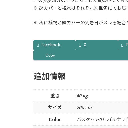
竹の表皮部分のしっとりとした質感がでてお
※ 鉢カバーと植物はそれぞれ別梱包にてお届
※ 稀に植物と鉢カバーの到着日がズレる場合
Facebook
X
Copy
追加情報
重さ
40 kg
サイズ
200 cm
Color
バスケット01, バスケット