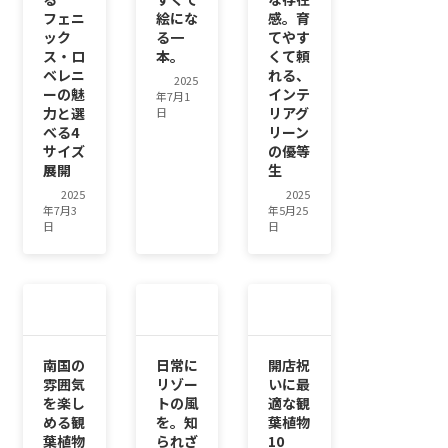
フェニ
絵にな
感。育
ック
る一
てやす
ス・ロ
本。
くて頼
ベレニ
れる、
2025
ーの魅
インテ
年7月1
力と選
リアグ
日
べる4
リーン
サイズ
の優等
展開
生
2025
2025
年7月3
年5月25
日
日
南国の
日常に
開店祝
雰囲気
リゾー
いに最
を楽し
トの風
適な観
める観
を。知
葉植物
葉植物
られざ
10