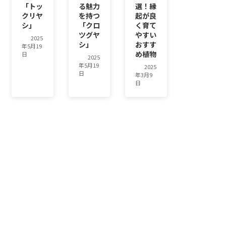
「トッ
る魅力
選！縁
クリヤ
を持つ
起が良
シ」
「クロ
く育て
ツグヤ
やすい
2025
シ」
おすす
年5月19
め植物
日
2025
年5月19
2025
日
年3月9
日