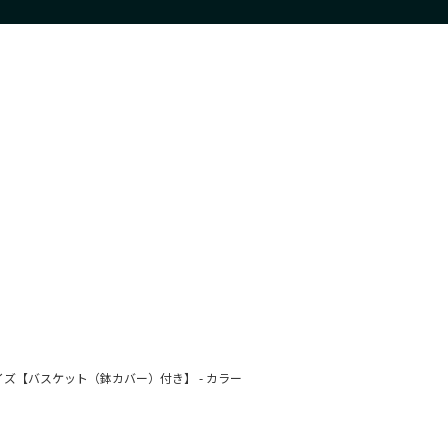
注文
アカウント詳細
お問合せ
ー
新着商品
おすすめ
現物商品
New Products
Recommendation
Actual item
ズ【バスケット（鉢カバー）付き】 - カラー