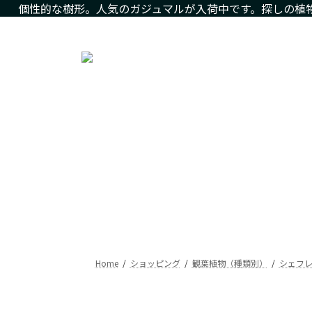
コ
ナ
個性的な樹形。人気のガジュマルが入荷中です。探しの植
ン
ビ
人気の観葉植物をお求め安いお値段で。樹形にこだわった現
テ
ゲ
ン
ー
ツ
シ
へ
ョ
ス
ン
キ
に
ッ
移
プ
動
Home
ショッピング
観葉植物（種類別）
シェフ