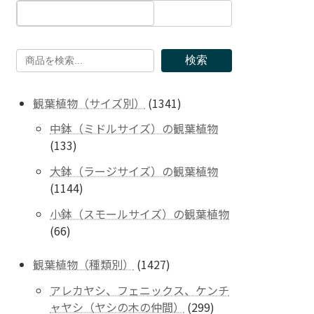
検索
1341
観葉植物（サイズ別）
1341
個
中鉢（ミドルサイズ）の観葉植物
の
133
133
商
個
品
大鉢（ラージサイズ）の観葉植物
の
1144
1144
商
個
品
小鉢（スモールサイズ）の観葉植物
の
66
66
商
個
品
の
1427
観葉植物（種類別）
1427
商
個
アレカヤシ、フェニックス、ケンチ
品
の
299
ャヤシ（ヤシの木の仲間）
299
商