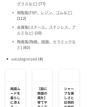
の
77
グラスなど)
77
商
個
品
樹脂製(FRP、レジン、ゴムなど)
の
112
112
商
個
品
金属製(スチール、ステンレス、ア
の
10
ルミなど)
10
商
個
品
陶器製(陶器、磁器、セラミックな
の
63
ど)
63
商
個
品
の
4
uncategorized
4
商
個
品
の
商
品
南国ム
【庭に
シャー
ードを
南国の
プな美
暮らし
風を】
しさと
に添え
育てや
圧倒的
る ―
すくて
な存在