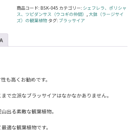
サ
商品コード:
BSK-045
カテゴリー:
シェフレラ、ポリシャ
イ
ス、ツピダンサス（ウコギの仲間）
,
大鉢（ラージサイ
ア
ズ）の観葉植物
タグ:
ブラッサイア
朴
物
 A
10
号
サ
イ
ズ
【バ
ア性も高くお勧めです。
ス
ケ
こまで立派なブラッサイアはなかなかありません。
ッ
ト
沢山出る素敵な観葉植物。
（鉢
カ
て最適な観葉植物です。
バ
ー）