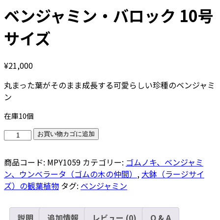
ベンジャミン・バロック 10号
サイズ
¥
21,000
丸まった葉がそのまま成長する可愛らしい珍種のベンジャミ
ン
在庫10個
ベ
お買い物カゴに追加
ン
ジ
商品コード:
MPY1059
カテゴリー:
ゴムノキ、ベンジャミ
ャ
ン、ウンベラータ（ゴムの木の仲間）
,
大鉢（ラージサイ
ミ
ズ）の観葉植物
タグ:
ベンジャミン
ン・
バ
ロ
説明
追加情報
レビュー (0)
Q & A