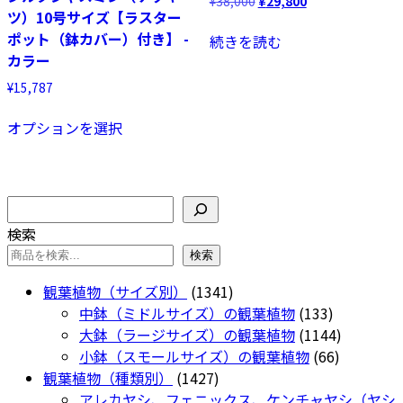
バ
¥
38,000
¥
29,800
ツ）10号サイズ【ラスター
の
在
リ
価
の
ポット（鉢カバー）付き】 -
続きを読む
エ
格
価
カラー
ー
は
格
シ
¥
15,787
¥38,000
は
で
¥29,800
ョ
こ
オプションを選択
し
で
ン
の
た。
す。
が
商
あ
品
り
に
検
ま
は
索
検索
す。
複
検索
オ
数
プ
の
1341
観葉植物（サイズ別）
1341
シ
バ
個
133
中鉢（ミドルサイズ）の観葉植物
133
ョ
リ
の
個
1144
大鉢（ラージサイズ）の観葉植物
1144
ン
エ
商
の
66
個
小鉢（スモールサイズ）の観葉植物
66
は
ー
1427
品
商
個
の
観葉植物（種類別）
1427
商
シ
個
品
の
商
アレカヤシ、フェニックス、ケンチャヤシ（ヤシ