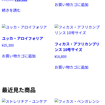
お買い物カゴに追加
の
在
価
の
続きを読む
格
価
は
格
¥32,000
は
で
¥28,000
し
で
た。
す。
ユッカ・アロイフォリア
フィカス・アフリカンプリ
¥
25,300
ンス 10号サイズ
お買い物カゴに追加
¥
16,800
お買い物カゴに追加
最近見た商品