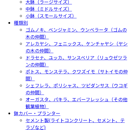
大鉢（ラージサイズ）
中鉢（ミドルサイズ）
小鉢（スモールサイズ）
種類別
ゴムノキ、ベンジャミン、ウンベラータ（ゴムの
木の仲間）
アレカヤシ、フェニックス、ケンチャヤシ（ヤシ
の木の仲間）
ドラセナ、ユッカ、サンスベリア（リュウゼツラ
ンの仲間）
ポトス、モンステラ、クワズイモ（サトイモの仲
間）
シェフレラ、ポリシャス、ツピダンサス（ウコギ
の仲間）
オーガスタ、パキラ、エバーフレッシュ（その他
観葉植物）
鉢カバー・プランター
セメント製(ライトコンクリート、セメント、テ
ラゾなど)