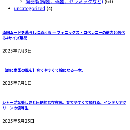
商
の
63
個
陶器製(陶器、磁器、セラミックなど)
63
ら
品
4
商
個
の
uncategorized
4
選
個
品
の
商
択
の
商
品
で
商
品
南国ムードを暮らしに添える ― フェニックス・ロベレニーの魅力と選べ
き
品
る4サイズ展開
ま
す
2025年7月3日
【庭に南国の風を】育てやすくて絵になる一本。
2025年7月1日
シャープな美しさと圧倒的な存在感。育てやすくて頼れる、インテリアグ
リーンの優等生
2025年5月25日