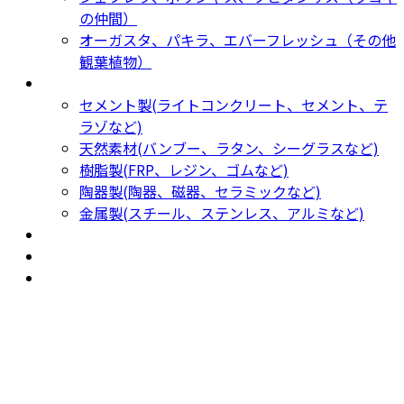
の仲間）
オーガスタ、パキラ、エバーフレッシュ（その他
観葉植物）
鉢カバー・プランター
Planter
セメント製(ライトコンクリート、セメント、テ
ラゾなど)
天然素材(バンブー、ラタン、シーグラスなど)
樹脂製(FRP、レジン、ゴムなど)
陶器製(陶器、磁器、セラミックなど)
金属製(スチール、ステンレス、アルミなど)
新着商品
New Products
おすすめ
Recommendation
現物商品
Actual item