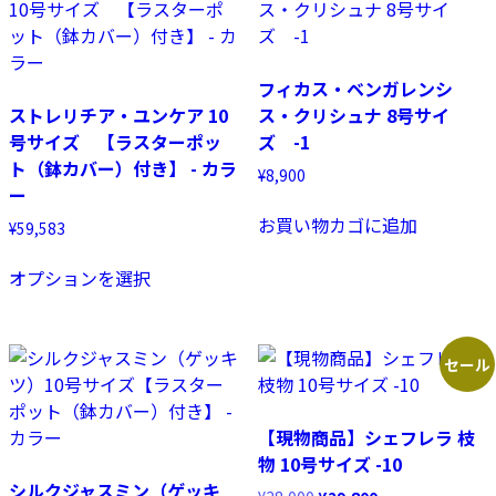
フィカス・ベンガレンシ
ストレリチア・ユンケア 10
ス・クリシュナ 8号サイ
号サイズ 【ラスターポッ
ズ -1
ト（鉢カバー）付き】 - カラ
¥
8,900
ー
お買い物カゴに追加
¥
59,583
こ
オプションを選択
の
商
品
に
セール
は
複
【現物商品】シェフレラ 枝
数
物 10号サイズ -10
の
シルクジャスミン（ゲッキ
元
現