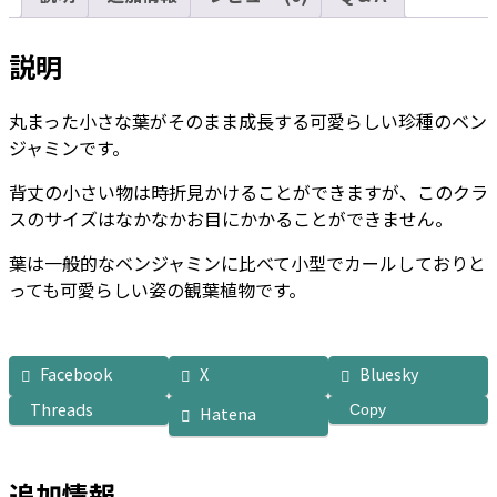
ッ
ク
説明
10
号
丸まった小さな葉がそのまま成長する可愛らしい珍種のベン
サ
ジャミンです。
イ
ズ
背丈の小さい物は時折見かけることができますが、このクラ
個
スのサイズはなかなかお目にかかることができません。
葉は一般的なベンジャミンに比べて小型でカールしておりと
っても可愛らしい姿の観葉植物です。
Facebook
X
Bluesky
Threads
Copy
Hatena
追加情報