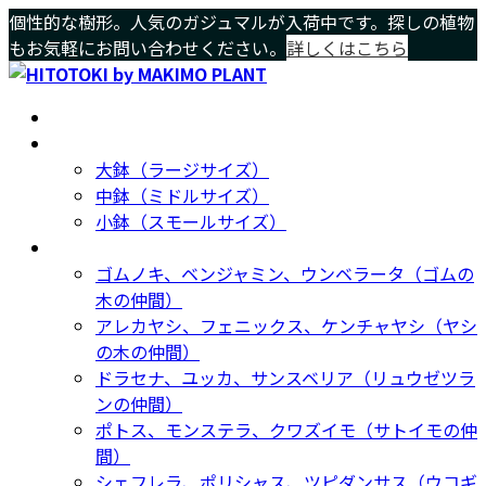
コ
ナ
個性的な樹形。人気のガジュマルが入荷中です。探しの植物
ン
ビ
もお気軽にお問い合わせください。
詳しくはこちら
テ
ゲ
ン
ー
ホーム
Home
ツ
シ
サイズ別
Size
へ
ョ
大鉢（ラージサイズ）
ス
ン
中鉢（ミドルサイズ）
キ
に
小鉢（スモールサイズ）
ッ
移
種類別
Type
プ
動
ゴムノキ、ベンジャミン、ウンベラータ（ゴムの
木の仲間）
アレカヤシ、フェニックス、ケンチャヤシ（ヤシ
の木の仲間）
ドラセナ、ユッカ、サンスベリア（リュウゼツラ
ンの仲間）
ポトス、モンステラ、クワズイモ（サトイモの仲
間）
シェフレラ、ポリシャス、ツピダンサス（ウコギ