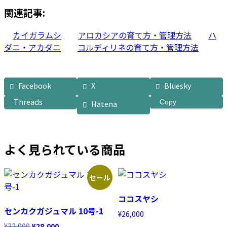
関連記事:
カイガラムシ
アロカシアの育て方・管理方法
ハ
ダニ・アカダニ
コルディリネの育て方・管理方法
Facebook
X
Bluesky
Threads
Copy
Hatena
よく見られている商品
セール
ココスヤシ
センカクガジュマル 10号-1
¥
26,000
元
現
¥
32,000
¥
28,000