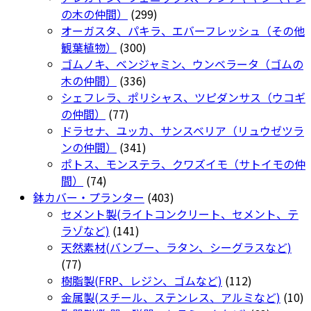
品
ョ
299
の
商
品
の木の仲間）
299
ペ
ン
個
商
品
オーガスタ、パキラ、エバーフレッシュ（その他
ー
が
300
の
品
観葉植物）
300
ジ
あ
個
商
ゴムノキ、ベンジャミン、ウンベラータ（ゴムの
か
り
の
336
品
木の仲間）
336
ら
ま
商
個
シェフレラ、ポリシャス、ツピダンサス（ウコギ
選
す。
77
品
の
の仲間）
77
択
オ
個
商
ドラセナ、ユッカ、サンスベリア（リュウゼツラ
で
プ
の
品
341
ンの仲間）
341
き
シ
商
個
ポトス、モンステラ、クワズイモ（サトイモの仲
ま
ョ
74
品
の
間）
74
す
ン
個
商
403
鉢カバー・プランター
403
は
の
品
個
セメント製(ライトコンクリート、セメント、テ
商
商
141
の
ラゾなど)
141
品
品
個
商
天然素材(バンブー、ラタン、シーグラスなど)
ペ
77
の
品
77
ー
個
商
112
樹脂製(FRP、レジン、ゴムなど)
112
ジ
の
品
個
1
金属製(スチール、ステンレス、アルミなど)
10
か