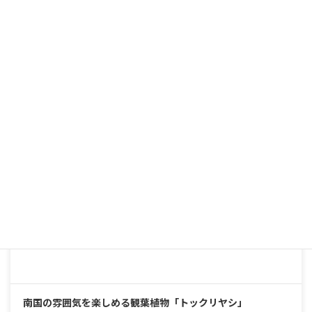
シャープな美しさと圧倒的な存在感。育てやすくて頼れる、
インテリアグリーンの優等生
2025年5月25日
南国の雰囲気を楽しめる観葉植物「トックリヤシ」