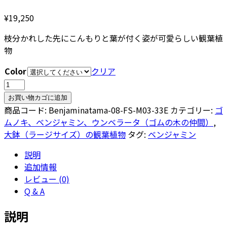
¥
19,250
枝分かれした先にこんもりと葉が付く姿が可愛らしい観葉植
物
Color
クリア
ベ
ン
お買い物カゴに追加
ジ
商品コード:
Benjaminatama-08-FS-M03-33E
カテゴリー:
ゴ
ャ
ムノキ、ベンジャミン、ウンベラータ（ゴムの木の仲間）
,
ミ
大鉢（ラージサイズ）の観葉植物
タグ:
ベンジャミン
ン
説明
玉
追加情報
チ
レビュー (0)
ラ
Q & A
シ
8
説明
号