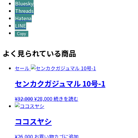
Bluesky
Threads
Hatena
LINE
Copy
よく見られている商品
セール
センカクガジュマル 10号-1
元
現
¥
32,000
¥
28,000
続きを読む
の
在
価
の
ココスヤシ
格
価
は
格
¥32,000
は
¥
26,000
お買い物カゴに追加