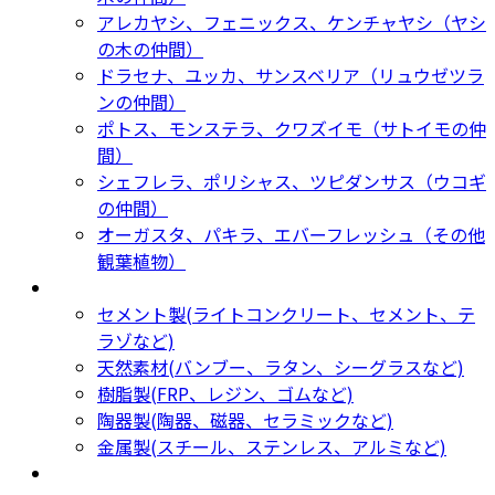
アレカヤシ、フェニックス、ケンチャヤシ（ヤシ
の木の仲間）
ドラセナ、ユッカ、サンスベリア（リュウゼツラ
ンの仲間）
ポトス、モンステラ、クワズイモ（サトイモの仲
間）
シェフレラ、ポリシャス、ツピダンサス（ウコギ
の仲間）
オーガスタ、パキラ、エバーフレッシュ（その他
観葉植物）
鉢カバー・プランター
Planter
セメント製(ライトコンクリート、セメント、テ
ラゾなど)
天然素材(バンブー、ラタン、シーグラスなど)
樹脂製(FRP、レジン、ゴムなど)
陶器製(陶器、磁器、セラミックなど)
金属製(スチール、ステンレス、アルミなど)
新着商品
New Products