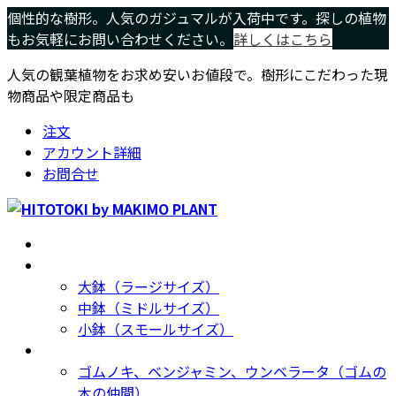
コ
ナ
個性的な樹形。人気のガジュマルが入荷中です。探しの植物
ン
ビ
もお気軽にお問い合わせください。
詳しくはこちら
テ
ゲ
人気の観葉植物をお求め安いお値段で。樹形にこだわった現
ン
ー
物商品や限定商品も
ツ
シ
へ
ョ
注文
ス
ン
アカウント詳細
キ
に
お問合せ
ッ
移
プ
動
ホーム
Home
サイズ別
Size
大鉢（ラージサイズ）
中鉢（ミドルサイズ）
小鉢（スモールサイズ）
種類別
Type
ゴムノキ、ベンジャミン、ウンベラータ（ゴムの
木の仲間）