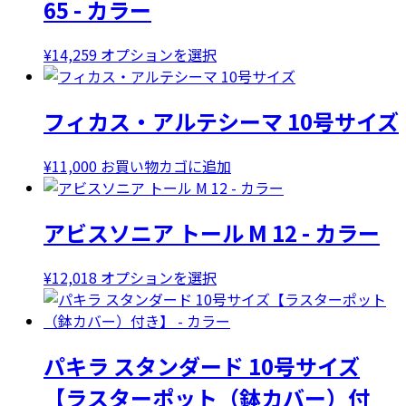
65 - カラー
こ
¥
14,259
オプションを選択
の
商
フィカス・アルテシーマ 10号サイズ
品
に
は
¥
11,000
お買い物カゴに追加
複
数
アビスソニア トール M 12 - カラー
の
バ
リ
こ
¥
12,018
オプションを選択
エ
の
ー
商
シ
品
ョ
パキラ スタンダード 10号サイズ
に
ン
は
【ラスターポット（鉢カバー）付
が