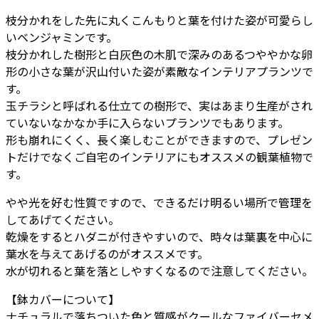
バ
枝分かれをした先に丸くこんもりと葉を付けた姿が可愛らし
ル
いベンジャミンです。
ゴ
枝分かれした樹形と白灰色の木肌で深みのあるつややかな卵
モ
形の小さな葉が沢山付いた姿が素敵なインテリアプランツで
ノ
す。
S
玉チラシと呼ばれる仕立ての樹形で、実はあまり生産がされ
33
ていないなかなか手に入らないプランツでもあります。
-
形も崩れにくく、長く楽しむことができますので、プレゼン
カ
トだけでなくご自宅のインテリアにもオススメの観葉植物で
ラ
す。
ー
個
やや光を好む性質ですので、できるだけ明るい場所で管理を
してあげてください。
乾燥をするとハダニが付きやすいので、時々は葉裏を中心に
葉水を与えてあげるのがオススメです。
水が切れると葉を落としやすくなるので注意してください。
【鉢カバーについて】
ナチュラルで落ちついた色と質感がクールなファイバーセメ