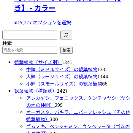
複
あ
き】 - カラー
数
り
の
ま
バ
こ
¥
15,277
オプションを選択
す。
リ
の
検索
オ
エ
商
プ
検索
ー
品
シ
シ
に
検索
ョ
ョ
は
1341
観葉植物（サイズ別）
1341
ン
ン
複
個
133
中鉢（ミドルサイズ）の観葉植物
133
は
が
数
の
個
1144
大鉢（ラージサイズ）の観葉植物
1144
商
あ
の
商
の
66
個
小鉢（スモールサイズ）の観葉植物
66
品
り
バ
1427
品
商
個
の
観葉植物（種類別）
1427
ペ
ま
リ
個
品
の
商
アレカヤシ、フェニックス、ケンチャヤシ（ヤシ
ー
す。
エ
299
の
商
品
の木の仲間）
299
ジ
オ
ー
個
商
品
オーガスタ、パキラ、エバーフレッシュ（その他
か
プ
シ
300
の
品
観葉植物）
300
ら
シ
ョ
個
商
ゴムノキ、ベンジャミン、ウンベラータ（ゴムの
選
ョ
ン
の
336
品