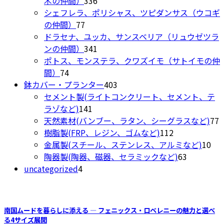
木の仲間）
336
択
ン
が
商
個
シェフレラ、ポリシャス、ツピダンサス（ウコギ
で
は
あ
77
品
の
の仲間）
77
き
商
り
個
商
ドラセナ、ユッカ、サンスベリア（リュウゼツラ
ま
品
ま
の
品
341
ンの仲間）
341
す
ペ
す。
商
個
ポトス、モンステラ、クワズイモ（サトイモの仲
ー
オ
74
品
の
間）
74
ジ
プ
個
商
403
鉢カバー・プランター
403
か
シ
の
品
個
セメント製(ライトコンクリート、セメント、テ
ら
ョ
商
141
の
ラゾなど)
141
選
ン
品
個
商
7
天然素材(バンブー、ラタン、シーグラスなど)
77
択
は
の
品
112
樹脂製(FRP、レジン、ゴムなど)
112
で
商
商
個
10
金属製(スチール、ステンレス、アルミなど)
10
き
品
品
の
63
個
陶器製(陶器、磁器、セラミックなど)
63
ま
ペ
4
商
個
の
uncategorized
4
す
ー
個
品
の
商
ジ
の
商
品
か
商
品
ら
南国ムードを暮らしに添える ― フェニックス・ロベレニーの魅力と選べ
品
選
る4サイズ展開