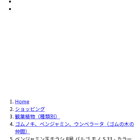
おすすめ
Recommendation
現物商品
Actual item
Home
ショッピング
観葉植物（種類別）
ゴムノキ、ベンジャミン、ウンベラータ（ゴムの木の
仲間）
ベンジャミン玉チラシ 8号 バルゴ モノ S 33 - カラー