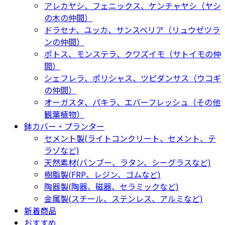
アレカヤシ、フェニックス、ケンチャヤシ（ヤシ
の木の仲間）
ドラセナ、ユッカ、サンスベリア（リュウゼツラ
ンの仲間）
ポトス、モンステラ、クワズイモ（サトイモの仲
間）
シェフレラ、ポリシャス、ツピダンサス（ウコギ
の仲間）
オーガスタ、パキラ、エバーフレッシュ（その他
観葉植物）
鉢カバー・プランター
セメント製(ライトコンクリート、セメント、テ
ラゾなど)
天然素材(バンブー、ラタン、シーグラスなど)
樹脂製(FRP、レジン、ゴムなど)
陶器製(陶器、磁器、セラミックなど)
金属製(スチール、ステンレス、アルミなど)
新着商品
おすすめ