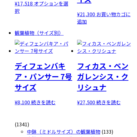
¥
17,518
オプションを選
こ
択
¥
21,300
お買い物カゴに
の
追加
商
品
観葉植物（サイズ別）
に
は
複
数
ディフェンバキ
フィカス・ベン
の
ア・パンサー 7号
ガレンシス・ク
バ
リ
サイズ
リシュナ
エ
ー
¥
8,100
続きを読む
¥
27,500
続きを読む
シ
ョ
ン
1341
1341
が
個
133
中鉢（ミドルサイズ）の観葉植物
133
あ