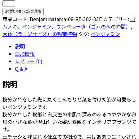
ベ
ン
お買い物カゴに追加
ジ
商品コード:
Benjaminatama-08-RE-302-33E
カテゴリー:
ゴ
ャ
ムノキ、ベンジャミン、ウンベラータ（ゴムの木の仲間）
,
ミ
大鉢（ラージサイズ）の観葉植物
タグ:
ベンジャミン
ン
説明
玉
追加情報
チ
レビュー (0)
ラ
Q & A
シ
8
説明
号
リ
枝分かれをした先に丸くこんもりと葉を付けた姿が可愛らし
サ
いベンジャミンです。
イ
枝分かれした樹形と白灰色の木肌で深みのあるつややかな卵
ク
形の小さな葉が沢山付いた姿が素敵なインテリアプランツで
ル
す。
ウ
玉チラシと呼ばれる仕立ての樹形で、実はあまり生産がされ
ッ