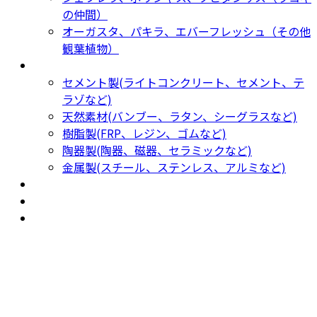
の仲間）
オーガスタ、パキラ、エバーフレッシュ（その他
観葉植物）
鉢カバー・プランター
Planter
セメント製(ライトコンクリート、セメント、テ
ラゾなど)
天然素材(バンブー、ラタン、シーグラスなど)
樹脂製(FRP、レジン、ゴムなど)
陶器製(陶器、磁器、セラミックなど)
金属製(スチール、ステンレス、アルミなど)
新着商品
New Products
おすすめ
Recommendation
現物商品
Actual item