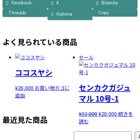
Facebook
X
Bluesky
Threads
Copy
Hatena
よく見られている商品
セール
ココスヤシ
センカクガジュ
¥
26,000
お買い物カゴに
追加
マル 10号-1
元
現
¥
32,000
¥
28,000
続きを
最近見た商品
の
在
読む
価
の
検
格
価