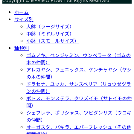
Copyright © MAKIMO PLANT All Rights Reserved.
ホーム
サイズ別
大鉢（ラージサイズ）
中鉢（ミドルサイズ）
小鉢（スモールサイズ）
種類別
ゴムノキ、ベンジャミン、ウンベラータ（ゴムの
木の仲間）
アレカヤシ、フェニックス、ケンチャヤシ（ヤシ
の木の仲間）
ドラセナ、ユッカ、サンスベリア（リュウゼツラ
ンの仲間）
ポトス、モンステラ、クワズイモ（サトイモの仲
間）
シェフレラ、ポリシャス、ツピダンサス（ウコギ
の仲間）
オーガスタ、パキラ、エバーフレッシュ（その他