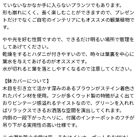
ていないなかなか手に入らないプランツでもあります。
ド
形も崩れにくく、長く楽しむことができますので、プレゼン
キ
トだけでなくご自宅のインテリアにもオススメの観葉植物で
ュ
す。
ー
ブ
やや光を好む性質ですので、できるだけ明るい場所で管理を
(樹
してあげてください。
脂
乾燥をするとハダニが付きやすいので、時々は葉裏を中心に
イ
葉水を与えてあげるのがオススメです。
ン
水が切れると葉を落としやすくなるので注意してください。
ナ
ー
【鉢カバーについて】
付)
木目を引き立て活かす深みのあるブラウンがステイン着色さ
S
れたパイン材を使用。フシが多くウッド製の特徴がよく出て
33
おりビンテージ感溢れるテイストなので、グリーンを入れれ
個
ばリラックスできるお洒落な空間を演出してくれます。
内側の一段下がったヘリに、付属のインナーポットのフチが
吊り下がる実用性の高い仕様です。
※ 水漏れ防止の受け皿、またはインナーポットをお付けし