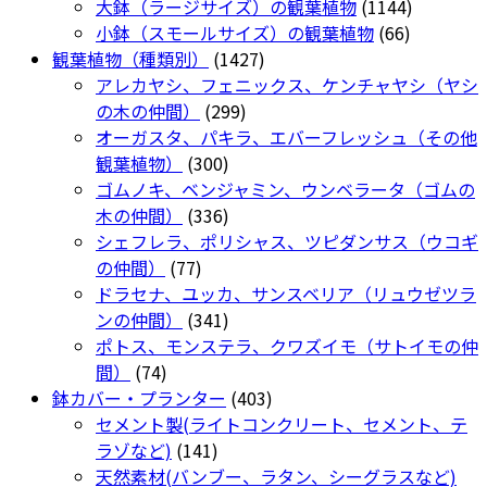
の
個
1144
大鉢（ラージサイズ）の観葉植物
1144
り
商
の
66
個
小鉢（スモールサイズ）の観葉植物
66
ま
品
1427
商
個
の
観葉植物（種類別）
1427
す。
個
品
の
商
アレカヤシ、フェニックス、ケンチャヤシ（ヤシ
オ
299
の
商
品
の木の仲間）
299
プ
個
商
品
オーガスタ、パキラ、エバーフレッシュ（その他
シ
300
の
品
観葉植物）
300
ョ
個
商
ゴムノキ、ベンジャミン、ウンベラータ（ゴムの
ン
の
336
品
木の仲間）
336
は
商
個
シェフレラ、ポリシャス、ツピダンサス（ウコギ
商
77
品
の
の仲間）
77
品
個
商
ドラセナ、ユッカ、サンスベリア（リュウゼツラ
ペ
の
品
341
ンの仲間）
341
ー
商
個
ポトス、モンステラ、クワズイモ（サトイモの仲
ジ
74
品
の
間）
74
か
個
商
403
鉢カバー・プランター
403
ら
の
品
個
セメント製(ライトコンクリート、セメント、テ
選
商
141
の
ラゾなど)
141
択
品
個
商
天然素材(バンブー、ラタン、シーグラスなど)