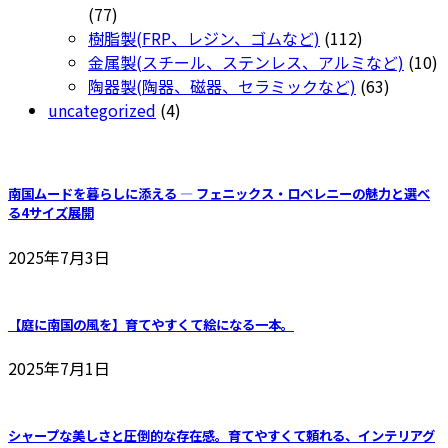
で
77
の
品
77
き
個
商
112
樹脂製(FRP、レジン、ゴムなど)
112
ま
の
品
個
1
金属製(スチール、ステンレス、アルミなど)
10
す
商
の
63
個
陶器製(陶器、磁器、セラミックなど)
63
品
4
商
個
の
uncategorized
4
個
品
の
商
の
商
品
商
品
南国ムードを暮らしに添える ― フェニックス・ロベレニーの魅力と選べ
品
る4サイズ展開
2025年7月3日
【庭に南国の風を】育てやすくて絵になる一本。
2025年7月1日
シャープな美しさと圧倒的な存在感。育てやすくて頼れる、インテリアグ