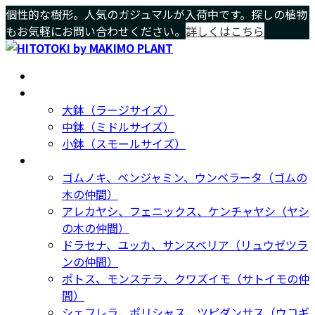
コ
ナ
個性的な樹形。人気のガジュマルが入荷中です。探しの植物
ン
ビ
もお気軽にお問い合わせください。
詳しくはこちら
テ
ゲ
ン
ー
ホーム
Home
ツ
シ
サイズ別
Size
へ
ョ
大鉢（ラージサイズ）
ス
ン
中鉢（ミドルサイズ）
キ
に
小鉢（スモールサイズ）
ッ
移
種類別
Type
プ
動
ゴムノキ、ベンジャミン、ウンベラータ（ゴムの
木の仲間）
アレカヤシ、フェニックス、ケンチャヤシ（ヤシ
の木の仲間）
ドラセナ、ユッカ、サンスベリア（リュウゼツラ
ンの仲間）
ポトス、モンステラ、クワズイモ（サトイモの仲
間）
シェフレラ、ポリシャス、ツピダンサス（ウコギ