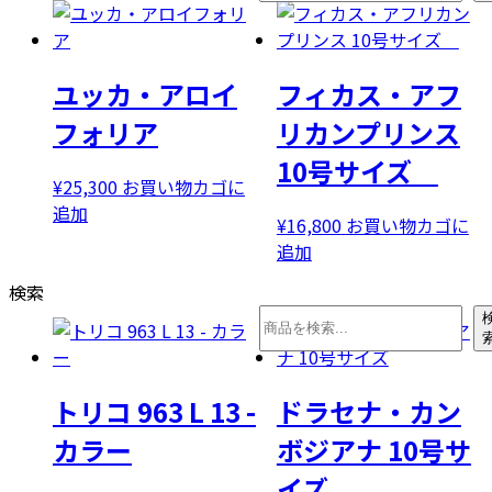
索
は
格
¥32,000
は
で
¥28,000
ユッカ・アロイ
フィカス・アフ
し
で
た。
す。
フォリア
リカンプリンス
10号サイズ
¥
25,300
お買い物カゴに
追加
¥
16,800
お買い物カゴに
追加
検索
トリコ 963 L 13 -
ドラセナ・カン
カラー
ボジアナ 10号サ
イズ