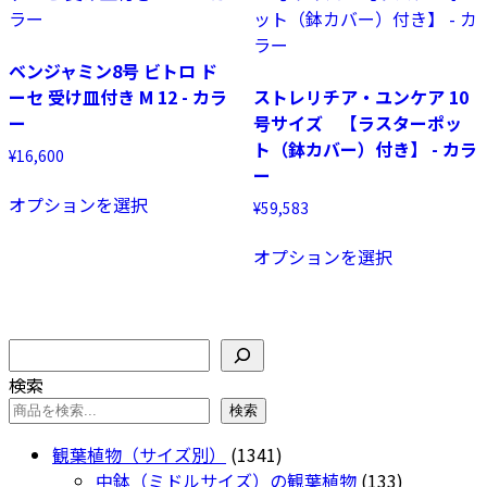
ベンジャミン8号 ビトロ ド
ーセ 受け皿付き M 12 - カラ
ストレリチア・ユンケア 10
ー
号サイズ 【ラスターポッ
ト（鉢カバー）付き】 - カラ
¥
16,600
ー
こ
オプションを選択
¥
59,583
の
商
こ
オプションを選択
品
の
に
商
は
品
複
に
検
数
は
索
検索
の
複
検索
バ
数
リ
の
1341
観葉植物（サイズ別）
1341
エ
バ
個
133
中鉢（ミドルサイズ）の観葉植物
133