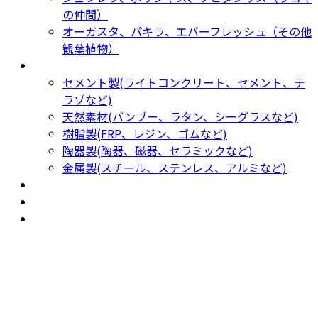
の仲間）
オーガスタ、パキラ、エバーフレッシュ（その他
観葉植物）
鉢カバー・プランター
Planter
セメント製(ライトコンクリート、セメント、テ
ラゾなど)
天然素材(バンブー、ラタン、シーグラスなど)
樹脂製(FRP、レジン、ゴムなど)
陶器製(陶器、磁器、セラミックなど)
金属製(スチール、ステンレス、アルミなど)
新着商品
New Products
おすすめ
Recommendation
現物商品
Actual item