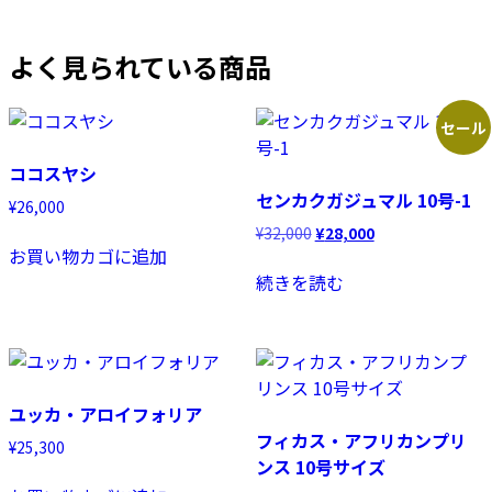
よく見られている商品
セール
ココスヤシ
センカクガジュマル 10号-1
¥
26,000
元
現
¥
32,000
¥
28,000
お買い物カゴに追加
の
在
価
の
続きを読む
格
価
は
格
¥32,000
は
で
¥28,000
し
で
た。
す。
ユッカ・アロイフォリア
フィカス・アフリカンプリ
¥
25,300
ンス 10号サイズ