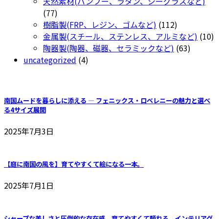
品
個
商
天然素材(バンブー、ラタン、シーグラスなど)
ジ
ペ
77
の
品
77
か
ー
個
商
112
樹脂製(FRP、レジン、ゴムなど)
112
ら
ジ
の
品
個
1
金属製(スチール、ステンレス、アルミなど)
10
選
か
商
の
63
個
陶器製(陶器、磁器、セラミックなど)
63
択
ら
品
4
商
個
の
uncategorized
4
で
選
個
品
の
商
き
択
の
商
品
ま
で
商
品
南国ムードを暮らしに添える ― フェニックス・ロベレニーの魅力と選べ
す
き
品
る4サイズ展開
ま
す
2025年7月3日
【庭に南国の風を】育てやすくて絵になる一本。
2025年7月1日
シャープな美しさと圧倒的な存在感。育てやすくて頼れる、インテリアグ