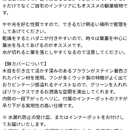
トだけでなくご自宅のインテリアにもオススメの観葉植物で
ピ
す。
ラ
ー
やや光を好む性質ですので、できるだけ明るい場所で管理を
(樹
してあげてください。
脂
乾燥をするとハダニが付きやすいので、時々は葉裏を中心に
イ
葉水を与えてあげるのがオススメです。
ン
水が切れると葉を落としやすくなるので注意してください。
ナ
ー
【鉢カバーについて】
付)
木目を引き立て活かす深みのあるブラウンがステイン着色さ
L
れたパイン材を使用。フシが多くウッド製の特徴がよく出て
94
おりビンテージ感溢れるテイストなので、グリーンを入れれ
個
ばリラックスできるお洒落な空間を演出してくれます。
内側の一段下がったヘリに、付属のインナーポットのフチが
吊り下がる実用性の高い仕様です。
※ 水漏れ防止の受け皿、またはインナーポットをお付けし
てお届けいたします。