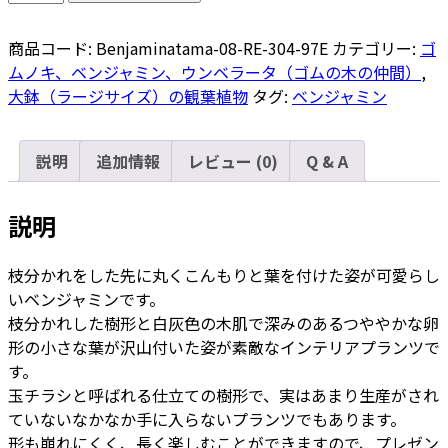
ン
ジ
商品コード:
Benjaminatama-08-RE-304-97E
カテゴリー:
ゴ
ャ
ムノキ、ベンジャミン、ウンベラータ（ゴムの木の仲間）
,
ミ
大鉢（ラージサイズ）の観葉植物
タグ:
ベンジャミン
ン
玉
チ
説明
追加情報
レビュー (0)
Q & A
ラ
シ
説明
8
号
枝分かれをした先に丸くこんもりと葉を付けた姿が可愛らし
リ
いベンジャミンです。
サ
枝分かれした樹形と白灰色の木肌で深みのあるつややかな卵
イ
形の小さな葉が沢山付いた姿が素敵なインテリアプランツで
ク
す。
ル
玉チラシと呼ばれる仕立ての樹形で、実はあまり生産がされ
ウ
ていないなかなか手に入らないプランツでもあります。
ッ
形も崩れにくく、長く楽しむことができますので、プレゼン
ド