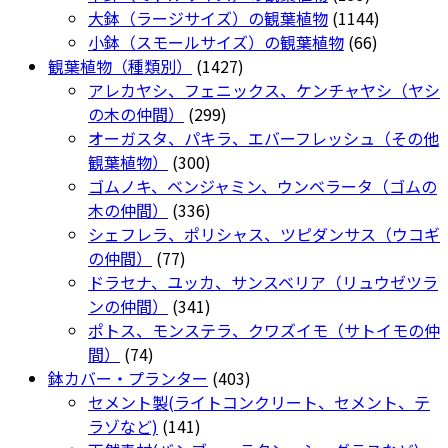
ー
リ
の
個
1144
大鉢（ラージサイズ）の観葉植物
1144
シ
エ
商
の
66
個
小鉢（スモールサイズ）の観葉植物
66
ョ
ー
1427
品
商
個
の
観葉植物（種類別）
1427
ン
シ
個
品
の
商
アレカヤシ、フェニックス、ケンチャヤシ（ヤシ
が
ョ
299
の
商
品
の木の仲間）
299
あ
ン
個
商
品
オーガスタ、パキラ、エバーフレッシュ（その他
り
が
300
の
品
観葉植物）
300
ま
あ
個
商
ゴムノキ、ベンジャミン、ウンベラータ（ゴムの
す。
り
の
336
品
木の仲間）
336
オ
ま
商
個
シェフレラ、ポリシャス、ツピダンサス（ウコギ
プ
す。
77
品
の
の仲間）
77
シ
オ
個
商
ドラセナ、ユッカ、サンスベリア（リュウゼツラ
ョ
プ
の
品
341
ンの仲間）
341
ン
シ
商
個
ポトス、モンステラ、クワズイモ（サトイモの仲
は
ョ
74
品
の
間）
74
商
ン
個
商
403
鉢カバー・プランター
403
品
は
の
品
個
セメント製(ライトコンクリート、セメント、テ
ペ
商
商
141
の
ラゾなど)
141
ー
品