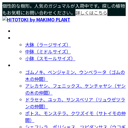
コ
ナ
個性的な樹形。人気のガジュマルが入荷中です。探しの植物
ン
ビ
もお気軽にお問い合わせください。
詳しくはこちら
テ
ゲ
ン
ー
ホーム
Home
ツ
シ
サイズ別
Size
へ
ョ
大鉢（ラージサイズ）
ス
ン
中鉢（ミドルサイズ）
キ
に
小鉢（スモールサイズ）
ッ
移
種類別
Type
プ
動
ゴムノキ、ベンジャミン、ウンベラータ（ゴムの
木の仲間）
アレカヤシ、フェニックス、ケンチャヤシ（ヤシ
の木の仲間）
ドラセナ、ユッカ、サンスベリア（リュウゼツラ
ンの仲間）
ポトス、モンステラ、クワズイモ（サトイモの仲
間）
シェフレラ、ポリシャス、ツピダンサス（ウコギ