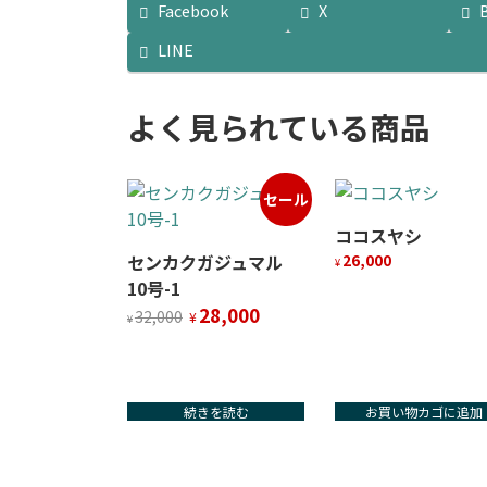
Facebook
X
LINE
よく見られている商品
セール
ココスヤシ
センカクガジュマル
26,000
¥
10号-1
元
現
28,000
32,000
¥
¥
の
在
価
の
格
価
は
格
続きを読む
お買い物カゴに追加
¥32,000
は
で
¥28,000
し
で
た。
す。