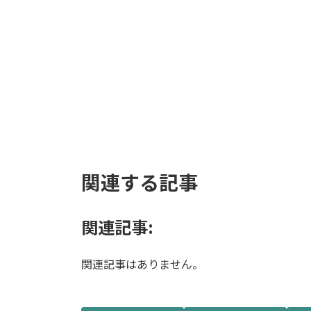
ベータ キューブプラン
ター インド砂岩 M 45
16,500
¥
お買い物カゴに追加
関連する記事
関連記事:
関連記事はありません。