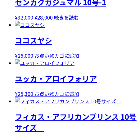
センカクガジュマル 10号-1
元
現
¥
32,000
¥
28,000
続きを読む
の
在
価
の
ココスヤシ
格
価
は
格
¥32,000
は
¥
26,000
お買い物カゴに追加
で
¥28,000
し
で
ユッカ・アロイフォリア
た。
す。
¥
25,300
お買い物カゴに追加
フィカス・アフリカンプリンス 10号
サイズ