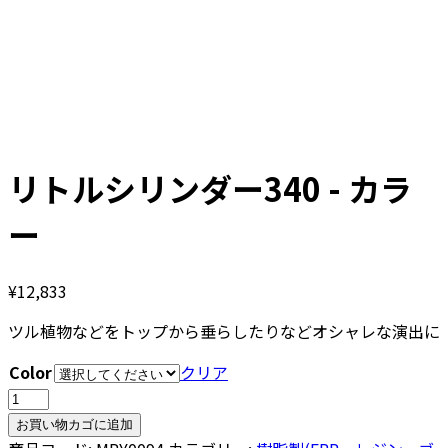
リトルシリンダー340 - カラ
ー
¥
12,833
ツル植物などをトップから垂らしたりなどオシャレな演出に
Color
クリア
リ
ト
お買い物カゴに追加
ル