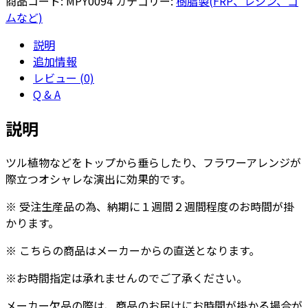
商品コード:
MPY0094
カテゴリー:
樹脂製(FRP、レジン、ゴ
シ
ムなど)
リ
説明
ン
追加情報
ダ
レビュー (0)
ー
Q & A
340
-
説明
カ
ラ
ツル植物などをトップから垂らしたり、フラワーアレンジが
ー
際立つオシャレな演出に効果的です。
個
※ 受注生産品の為、納期に１週間２週間程度のお時間が掛
かります。
※ こちらの商品はメーカーからの直送となります。
※お時間指定は承れませんのでご了承ください。
メーカー欠品の際は、商品のお届けにお時間が掛かる場合が