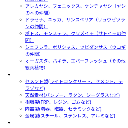
アレカヤシ、フェニックス、ケンチャヤシ（ヤシ
の木の仲間）
ドラセナ、ユッカ、サンスベリア（リュウゼツラ
ンの仲間）
ポトス、モンステラ、クワズイモ（サトイモの仲
間）
シェフレラ、ポリシャス、ツピダンサス（ウコギ
の仲間）
オーガスタ、パキラ、エバーフレッシュ（その他
観葉植物）
鉢カバー・プランター
Planter
セメント製(ライトコンクリート、セメント、テ
ラゾなど)
天然素材(バンブー、ラタン、シーグラスなど)
樹脂製(FRP、レジン、ゴムなど)
陶器製(陶器、磁器、セラミックなど)
金属製(スチール、ステンレス、アルミなど)
新着商品
New Products