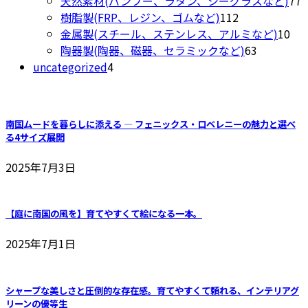
天然素材(バンブー、ラタン、シーグラスなど)
77
の
品
112
樹脂製(FRP、レジン、ゴムなど)
112
商
個
10
金属製(スチール、ステンレス、アルミなど)
10
品
の
63
個
陶器製(陶器、磁器、セラミックなど)
63
4
商
個
の
uncategorized
4
個
品
の
商
の
商
品
商
品
南国ムードを暮らしに添える ― フェニックス・ロベレニーの魅力と選べ
品
る4サイズ展開
2025年7月3日
【庭に南国の風を】育てやすくて絵になる一本。
2025年7月1日
シャープな美しさと圧倒的な存在感。育てやすくて頼れる、インテリアグ
リーンの優等生