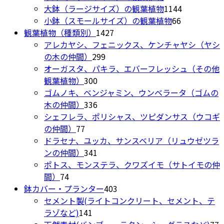
の
個
1144
大鉢（ラージサイズ）の観葉植物
1144
商
の
66
個
小鉢（スモールサイズ）の観葉植物
66
1427
品
商
個
の
観葉植物（種類別）
1427
個
品
の
商
アレカヤシ、フェニックス、ケンチャヤシ（ヤシ
299
の
商
品
の木の仲間）
299
個
商
品
オーガスタ、パキラ、エバーフレッシュ（その他
300
の
品
観葉植物）
300
個
商
ゴムノキ、ベンジャミン、ウンベラータ（ゴムの
の
336
品
木の仲間）
336
商
個
シェフレラ、ポリシャス、ツピダンサス（ウコギ
77
品
の
の仲間）
77
個
商
ドラセナ、ユッカ、サンスベリア（リュウゼツラ
の
品
341
ンの仲間）
341
商
個
ポトス、モンステラ、クワズイモ（サトイモの仲
74
品
の
間）
74
個
商
403
鉢カバー・プランター
403
の
品
個
セメント製(ライトコンクリート、セメント、テ
商
141
の
ラゾなど)
141
品
個
商
7