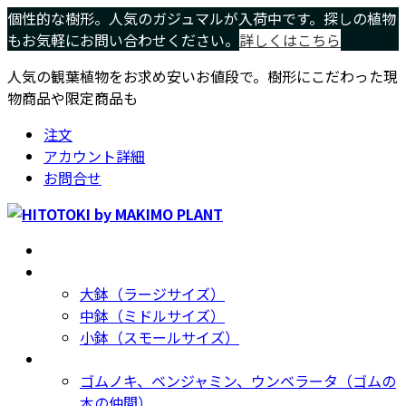
コ
ナ
個性的な樹形。人気のガジュマルが入荷中です。探しの植物
ン
ビ
もお気軽にお問い合わせください。
詳しくはこちら
テ
ゲ
人気の観葉植物をお求め安いお値段で。樹形にこだわった現
ン
ー
物商品や限定商品も
ツ
シ
へ
ョ
注文
ス
ン
アカウント詳細
キ
に
お問合せ
ッ
移
プ
動
ホーム
Home
サイズ別
Size
大鉢（ラージサイズ）
中鉢（ミドルサイズ）
小鉢（スモールサイズ）
種類別
Type
ゴムノキ、ベンジャミン、ウンベラータ（ゴムの
木の仲間）