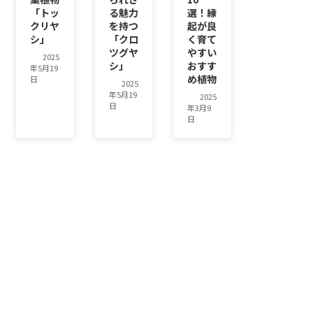
「トッ
る魅力
選！縁
クリヤ
を持つ
起が良
シ」
「クロ
く育て
ツグヤ
やすい
2025
シ」
おすす
年5月19
め植物
日
2025
年5月19
2025
日
年3月9
日