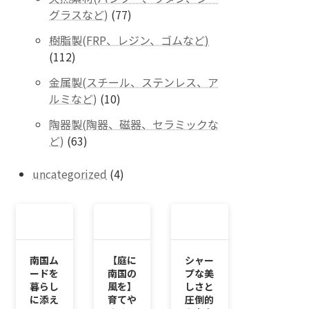
の
77
グラスなど)
77
商
個
品
樹脂製(FRP、レジン、ゴムなど)
の
112
112
商
個
品
金属製(スチール、ステンレス、ア
の
10
ルミなど)
10
商
個
品
陶器製(陶器、磁器、セラミックな
の
63
ど)
63
商
個
品
の
4
uncategorized
4
商
個
品
の
商
品
南国ム
【庭に
シャー
ードを
南国の
プな美
暮らし
風を】
しさと
に添え
育てや
圧倒的