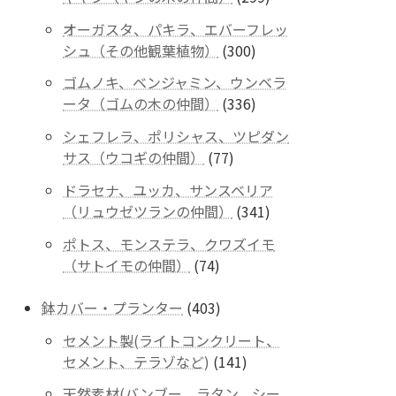
商
個
品
オーガスタ、パキラ、エバーフレッ
の
300
シュ（その他観葉植物）
300
商
個
品
ゴムノキ、ベンジャミン、ウンベラ
の
336
ータ（ゴムの木の仲間）
336
商
個
品
シェフレラ、ポリシャス、ツピダン
の
77
サス（ウコギの仲間）
77
商
個
品
ドラセナ、ユッカ、サンスベリア
の
341
（リュウゼツランの仲間）
341
商
個
品
ポトス、モンステラ、クワズイモ
の
74
（サトイモの仲間）
74
商
個
品
の
403
鉢カバー・プランター
403
商
個
セメント製(ライトコンクリート、
品
の
141
セメント、テラゾなど)
141
商
個
品
天然素材(バンブー、ラタン、シー