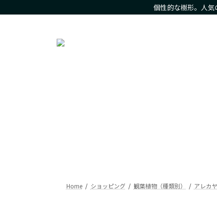
コ
ナ
個性的な樹形。人気
ン
ビ
人気の観葉植物をお求め安いお値段で。樹形にこだわった現
テ
ゲ
ン
ー
ツ
シ
へ
ョ
ス
ン
キ
に
ッ
移
プ
動
Home
ショッピング
観葉植物（種類別）
アレカ