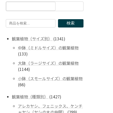
検索
1341
観葉植物（サイズ別）
1341
個
中鉢（ミドルサイズ）の観葉植物
の
133
133
商
個
品
大鉢（ラージサイズ）の観葉植物
の
1144
1144
商
個
品
小鉢（スモールサイズ）の観葉植物
の
66
66
商
個
品
の
1427
観葉植物（種類別）
1427
商
個
アレカヤシ、フェニックス、ケンチ
品
の
299
ャヤシ（ヤシの木の仲間）
299