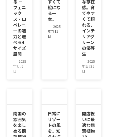
る ―
すくて
な存在
フェニ
絵にな
感。育
ック
る一
てやす
ス・ロ
本。
くて頼
ベレニ
れる、
2025
ーの魅
インテ
年7月1
力と選
リアグ
日
べる4
リーン
サイズ
の優等
展開
生
2025
2025
年7月3
年5月25
日
日
南国の
日常に
開店祝
雰囲気
リゾー
いに最
を楽し
トの風
適な観
める観
を。知
葉植物
葉植物
られざ
10