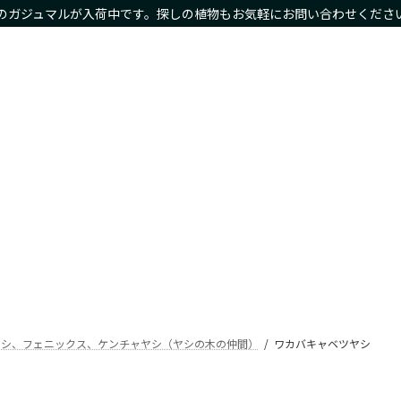
のガジュマルが入荷中です。探しの植物もお気軽にお問い合わせくださ
物商品や限定商品も
ホーム
サイズ別
種類別
鉢カバー・プランタ
Home
Size
Type
Planter
ヤシ、フェニックス、ケンチャヤシ（ヤシの木の仲間）
ワカバキャベツヤシ