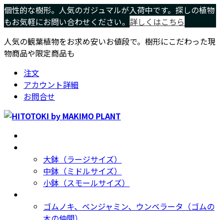
コ
ナ
個性的な樹形。人気のガジュマルが入荷中です。探しの植物
ン
ビ
もお気軽にお問い合わせください。
詳しくはこちら
テ
ゲ
人気の観葉植物をお求め安いお値段で。樹形にこだわった現
ン
ー
物商品や限定商品も
ツ
シ
へ
ョ
注文
ス
ン
アカウント詳細
キ
に
お問合せ
ッ
移
プ
動
ホーム
Home
サイズ別
Size
大鉢（ラージサイズ）
中鉢（ミドルサイズ）
小鉢（スモールサイズ）
種類別
Type
ゴムノキ、ベンジャミン、ウンベラータ（ゴムの
木の仲間）