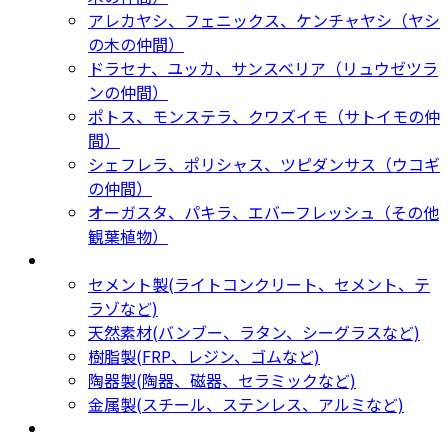
アレカヤシ、フェニックス、ケンチャヤシ（ヤシ
の木の仲間）
ドラセナ、ユッカ、サンスベリア（リュウゼツラ
ンの仲間）
ポトス、モンステラ、クワズイモ（サトイモの仲
間）
シェフレラ、ポリシャス、ツピダンサス（ウコギ
の仲間）
オーガスタ、パキラ、エバーフレッシュ（その他
観葉植物）
鉢カバー・プランター
Planter
セメント製(ライトコンクリート、セメント、テ
ラゾなど)
天然素材(バンブー、ラタン、シーグラスなど)
樹脂製(FRP、レジン、ゴムなど)
陶器製(陶器、磁器、セラミックなど)
金属製(スチール、ステンレス、アルミなど)
新着商品
New Products