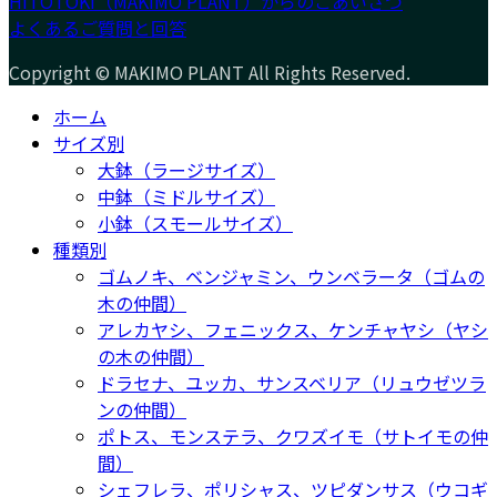
HITOTOKI（MAKIMO PLANT）からのごあいさつ
よくあるご質問と回答
Copyright © MAKIMO PLANT All Rights Reserved.
ホーム
サイズ別
大鉢（ラージサイズ）
中鉢（ミドルサイズ）
小鉢（スモールサイズ）
種類別
ゴムノキ、ベンジャミン、ウンベラータ（ゴムの
木の仲間）
アレカヤシ、フェニックス、ケンチャヤシ（ヤシ
の木の仲間）
ドラセナ、ユッカ、サンスベリア（リュウゼツラ
ンの仲間）
ポトス、モンステラ、クワズイモ（サトイモの仲
間）
シェフレラ、ポリシャス、ツピダンサス（ウコギ